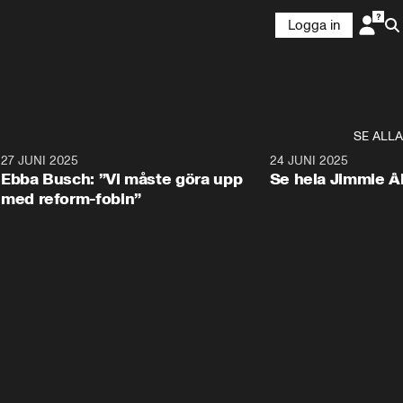
Logga in
SE ALLA
1
27 JUNI 2025
1:24
24 JUNI 2025
Ebba Busch: ”Vi måste göra upp
Se hela Jimmie Å
med reform-fobin”