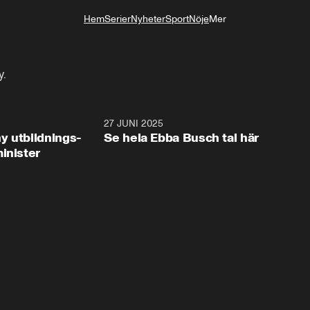
Hem
Serier
Nyheter
Sport
Nöje
Mer
Livsstil
y.
2:28
27 JUNI 2025
32:2
y utbildnings-
Se hela Ebba Busch tal här
inister