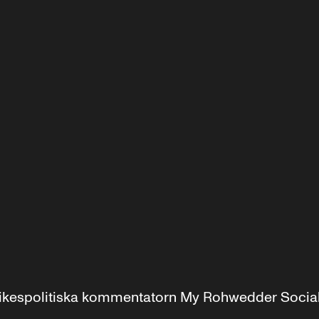
r inrikespolitiska kommentatorn My Rohwedder Soci