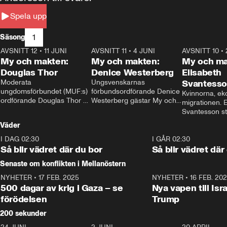
Spela upp
1
Säsong
AVSNITT 12
•
11 JUNI
26:27
AVSNITT 11
•
4 JUNI
23:40
AVSNITT 10
•
My och makten:
My och makten:
My och ma
Douglas Thor
Denice Westerberg
Elisabeth
Moderata 
Ungsvenskarnas 
Svantess
ungdomsförbundet (MUF:s) 
förbundsordförande Denice 
Kvinnorna, ek
ordförande Douglas Thor 
Westerberg gästar My och 
migrationen. E
gästar My och makten. I 
makten. I avsnittet 
Svantesson stäl
avsnittet diskuteras 
diskuteras migrationsfrågan 
när finansmini
Väder
tonårsutvisningarna och hur 
och hur SD ska locka 
Moderaterna ska locka 
kvinnliga väljare. 
I DAG 02:30
1:06
I GÅR 02:30
väljare till valet i höst. 
Så blir vädret där du bor
Så blir vädret där
Senaste om konflikten i Mellanöstern
NYHETER
•
17 FEB. 2025
0:45
NYHETER
•
16 FEB. 20
500 dagar av krig i Gaza – se
Nya vapen till Isr
förödelsen
Trump
200 sekunder