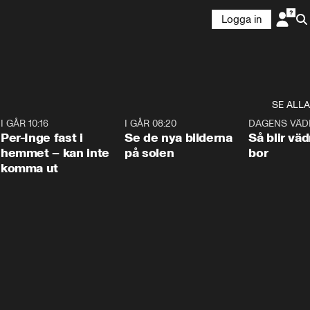
Logga in
SE ALLA
5
I GÅR 10:16
1:26
I GÅR 08:20
0:31
DAGENS VÄD
Per-Inge fast i
Se de nya bilderna
Så blir väd
hemmet – kan inte
på solen
bor
komma ut