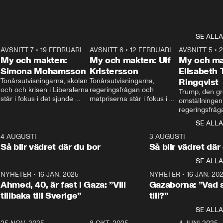
SE ALLA
7
AVSNITT 7
•
19 FEBRUARI
24:30
AVSNITT 6
•
12 FEBRUARI
27:30
AVSNITT 5
•
My och makten:
My och makten: Ulf
My och ma
Simona Mohamsson
Kristersson
Elisabeth
 
Tonårsutvisningarna, skolan 
Tonårsutvisningarna, 
Ringqvist
och och krisen i Liberalerna 
regeringsfrågan och 
Trump, den gr
står i fokus i det sjunde 
matpriserna står i fokus i 
omställningen
avsnittet av ”My och 
det sjätte avsnittet av ”My 
regeringsfråga
makten”. Se när 
och makten”. Se när 
centrum i det 
SE ALLA
Aftonbladets inrikespolitiska 
Aftonbladets inrikespolitiska 
avsnittet av ”
kommentator My 
kommentator My 
6
4 AUGUSTI
1:06
3 AUGUSTI
Makten”. Se nä
Rohwedder ställer 
Rohwedder ställer 
Så blir vädret där du bor
Så blir vädret där
Aftonbladets in
utbildnings- och 
statsminister Ulf Kristersson 
kommentator 
SE ALLA
integrationsminister Simona 
till svars.
Rohwedder stäl
Mohamsson till svars.
Centerpartiets
2
NYHETER
•
16 JAN. 2025
1:01
NYHETER
•
16 JAN. 20
Thand Ring till
Ahmed, 40, är fast i Gaza: ”Vill
Gazaborna: ”Vad s
tillbaka till Sverige”
till?”
SE ALLA