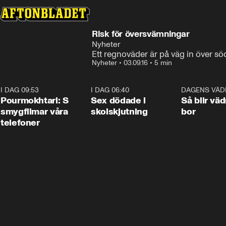
Risk för översvämningar
Nyheter
Ett regnoväder är på väg in över sö
Nyheter
•
03.09.16
•
5 min
I DAG 09:53
1:36
I DAG 06:40
0:47
DAGENS VÄD
Pourmokhtari: S
Sex dödade i
Så blir väd
smygfilmar våra
skolskjutning
bor
telefoner