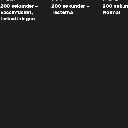
24 JUNI
5:00
2 JUNI
4:23
20 APRIL
200 sekunder –
200 sekunder –
200 sekun
Vaccinfusket,
Testerna
Normal
fortsättningen