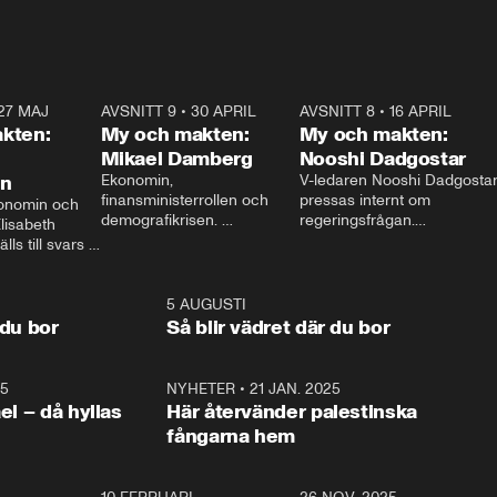
27 MAJ
3:51
AVSNITT 9
•
30 APRIL
24:00
AVSNITT 8
•
16 APRIL
25:1
kten:
My och makten:
My och makten:
Mikael Damberg
Nooshi Dadgostar
on
Ekonomin, 
V-ledaren Nooshi Dadgostar
finansministerrollen och 
pressas internt om 
onomin och 
demografikrisen. 
regeringsfrågan.

lisabeth 
Oppositionen ställs till svars 
I Aftonbladets 
ls till svars 
när Socialdemokraternas 
partiledarutfrågning ”My 
stern gästar 
Mikael Damberg gästar My 
och Makten” sätter hon ner 
My och Makten. 
och Makten. 
foten mot kritikerna:

1:06
5 AUGUSTI
1:0
– Vi ställer upp i val. Ska vi 
 du bor
Så blir vädret där du bor
vara med så sitter vi förstås 
25
1:22
NYHETER
•
21 JAN. 2025
0:5
ael – då hyllas
Här återvänder palestinska
fångarna hem