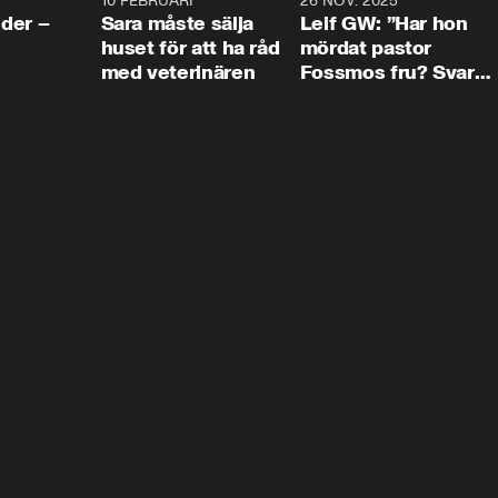
4:24
10 FEBRUARI
4:13
26 NOV. 2025
8:1
der –
Sara måste sälja
Leif GW: ”Har hon
huset för att ha råd
mördat pastor
med veterinären
Fossmos fru? Svar
nej.”