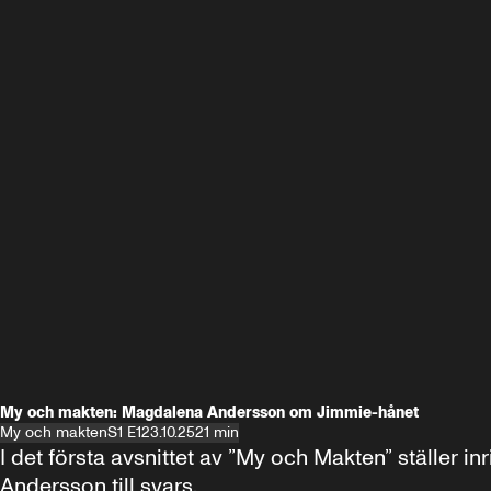
My och makten: Magdalena Andersson om Jimmie-hånet
My och makten
S1 E1
23.10.25
21 min
I det första avsnittet av ”My och Makten” ställe
Andersson till svars.