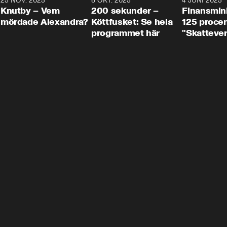
3
25 NOV. 2025
31:05
8 OKT. 2025
4:29
4 JUNI 2025
Knutby – Vem
200 sekunder –
Finansmin
mördade Alexandra?
Köttfusket: Se hela
125 procent
programmet här
"Skattever
viktig uppg