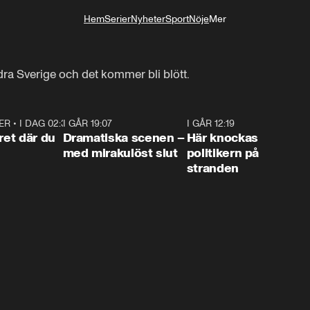
Hem
Serier
Nyheter
Sport
Nöje
Mer
Livsstil
dra Sverige och det kommer bli blött.
ER
•
I DAG 02:30
1:06
I GÅR 19:07
0:42
I GÅR 12:19
0:4
ret där du
Dramatiska scenen –
Här knockas
med mirakulöst slut
politikern på
stranden