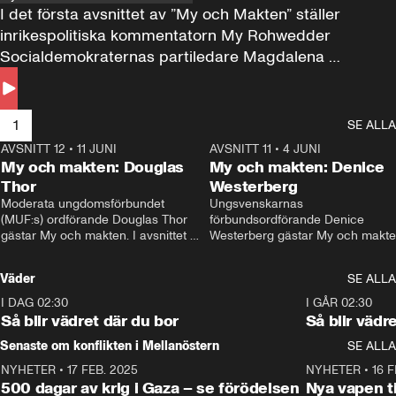
I det första avsnittet av ”My och Makten” ställer 
inrikespolitiska kommentatorn My Rohwedder 
Socialdemokraternas partiledare Magdalena 
Andersson till svars.
1
SE ALLA
AVSNITT 12
•
11 JUNI
26:27
AVSNITT 11
•
4 JUNI
2
My och makten: Douglas
My och makten: Denice
Thor
Westerberg
Moderata ungdomsförbundet 
Ungsvenskarnas 
(MUF:s) ordförande Douglas Thor 
förbundsordförande Denice 
gästar My och makten. I avsnittet 
Westerberg gästar My och makten.
diskuteras tonårsutvisningarna och 
avsnittet diskuteras migrationsfrå
hur Moderaterna ska locka väljare till 
och hur SD ska locka kvinnliga 
Väder
SE ALLA
valet i höst. 
väljare. 
I DAG 02:30
1:06
I GÅR 02:30
Så blir vädret där du bor
Så blir vädr
Senaste om konflikten i Mellanöstern
SE ALLA
NYHETER
•
17 FEB. 2025
0:45
NYHETER
•
16 F
500 dagar av krig i Gaza – se förödelsen
Nya vapen ti