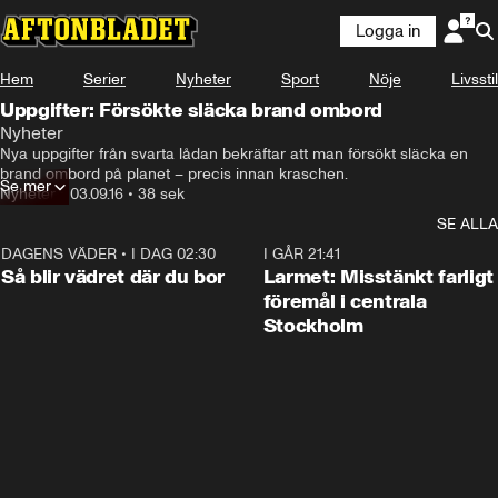
Logga in
Hem
Serier
Nyheter
Sport
Nöje
Livsstil
Uppgifter: Försökte släcka brand ombord
Nyheter
Nya uppgifter från svarta lådan bekräftar att man försökt släcka en 
brand ombord på planet – precis innan kraschen.
Se mer
Nyheter
•
03.09.16
•
38 sek
SE ALLA
DAGENS VÄDER
•
I DAG 02:30
1:06
I GÅR 21:41
Så blir vädret där du bor
Larmet: Misstänkt farligt
föremål i centrala
Stockholm