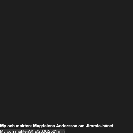
My och makten: Magdalena Andersson om Jimmie-hånet
My och makten
S1 E1
23.10.25
21 min