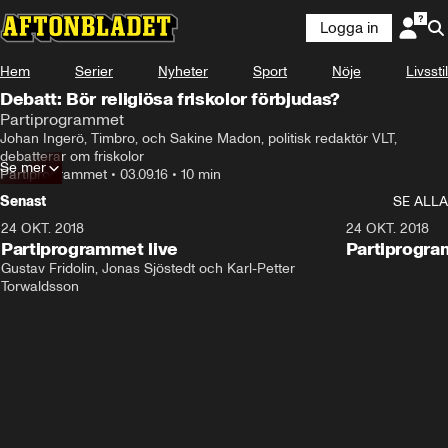
Logga in
Hem
Serier
Nyheter
Sport
Nöje
Livsstil
Debatt: Bör religiösa friskolor förbjudas?
Partiprogrammet
Johan Ingerö, Timbro, och Sakine Madon, politisk redaktör VLT, 
debatterar om friskolor
Se mer
Partiprogrammet
•
03.09.16
•
10 min
Senast
SE ALLA
24 OKT. 2018
32:13
24 OKT. 2018
Partiprogrammet live
Partiprogra
Gustav Fridolin, Jonas Sjöstedt och Karl-Petter 
Torwaldsson