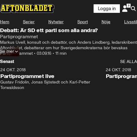
Logga in
Hem
Serier
Nyheter
Sport
Nöje
Livsstil
Debatt: Är SD ett parti som alla andra?
Partiprogrammet
Markus Uvell, konsult och debattör, och Anders Lindberg, ledarskribent 
Aftonbladet, debatterar om hur Sverigedemokraterna bör bevakas
Se mer
Partiprogrammet
•
03.09.16
•
11 min
Senast
SE ALLA
24 OKT. 2018
32:13
24 OKT. 2018
Partiprogrammet live
Partiprogra
Gustav Fridolin, Jonas Sjöstedt och Karl-Petter 
Torwaldsson