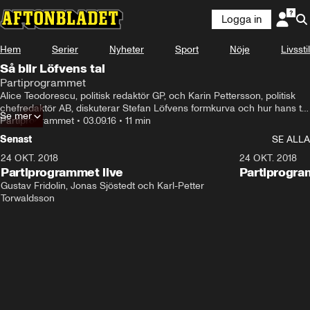
Logga in
Hem
Serier
Nyheter
Sport
Nöje
Livsstil
Så blir Löfvens tal
Partiprogrammet
Alice Teodorescu, politisk redaktör GP, och Karin Pettersson, politisk 
chefredaktör AB, diskuterar Stefan Löfvens formkurva och hur hans tal 
Se mer
i Almedalen blir
Partiprogrammet
•
03.09.16
•
11 min
Senast
SE ALLA
24 OKT. 2018
32:13
24 OKT. 2018
Partiprogrammet live
Partiprogra
Gustav Fridolin, Jonas Sjöstedt och Karl-Petter 
Torwaldsson