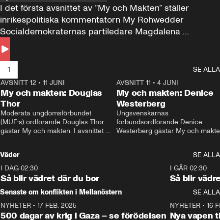
I det första avsnittet av ”My och Makten” ställer 
inrikespolitiska kommentatorn My Rohwedder 
Socialdemokraternas partiledare Magdalena 
Andersson till svars.
1
SE ALLA
AVSNITT 12
•
11 JUNI
26:27
AVSNITT 11
•
4 JUNI
2
My och makten: Douglas
My och makten: Denice
Thor
Westerberg
Moderata ungdomsförbundet 
Ungsvenskarnas 
(MUF:s) ordförande Douglas Thor 
förbundsordförande Denice 
gästar My och makten. I avsnittet 
Westerberg gästar My och makten.
diskuteras tonårsutvisningarna och 
avsnittet diskuteras migrationsfrå
hur Moderaterna ska locka väljare till 
och hur SD ska locka kvinnliga 
Väder
SE ALLA
valet i höst. 
väljare. 
I DAG 02:30
1:06
I GÅR 02:30
Så blir vädret där du bor
Så blir vädr
Senaste om konflikten i Mellanöstern
SE ALLA
NYHETER
•
17 FEB. 2025
0:45
NYHETER
•
16 F
500 dagar av krig i Gaza – se förödelsen
Nya vapen ti