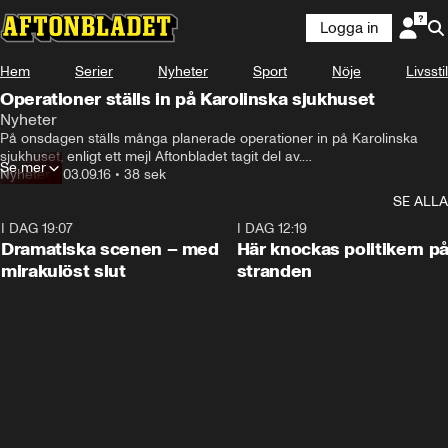
Logga in
Hem
Serier
Nyheter
Sport
Nöje
Livsstil
Operationer ställs in på Karolinska sjukhuset
Nyheter
På onsdagen ställs många planerade operationer in på Karolinska 
sjukhuset, enligt ett mejl Aftonbladet tagit del av.

Se mer
Orsaken uppges vara platsbrist.
Nyheter
•
03.09.16
•
38 sek
SE ALLA
I DAG 19:07
0:42
I DAG 12:19
Dramatiska scenen – med
Här knockas politikern p
mirakulöst slut
stranden