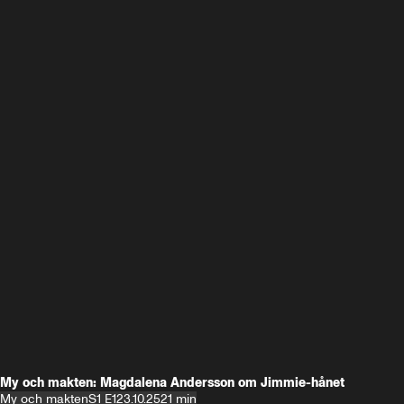
My och makten: Magdalena Andersson om Jimmie-hånet
My och makten
S1 E1
23.10.25
21 min