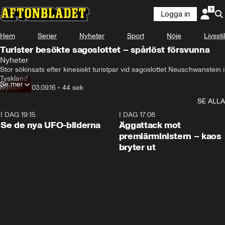
Logga in
Hem
Serier
Nyheter
Sport
Nöje
Livsstil
Turister besökte sagoslottet – spårlöst försvunna
Nyheter
Stor sökinsats efter kinesiskt turistpar vid sagoslottet Neuschwanstein i 
Tyskland
Se mer
Nyheter
•
03.09.16
•
44 sek
SE ALLA
I DAG 19:15
0:36
I DAG 17:08
Se de nya UFO-bilderna
Äggattack mot
premiärministern – kaos
bryter ut