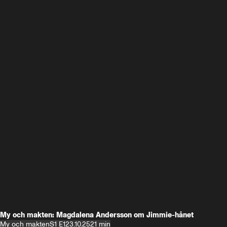
My och makten: Magdalena Andersson om Jimmie-hånet
My och makten
S1 E1
23.10.25
21 min