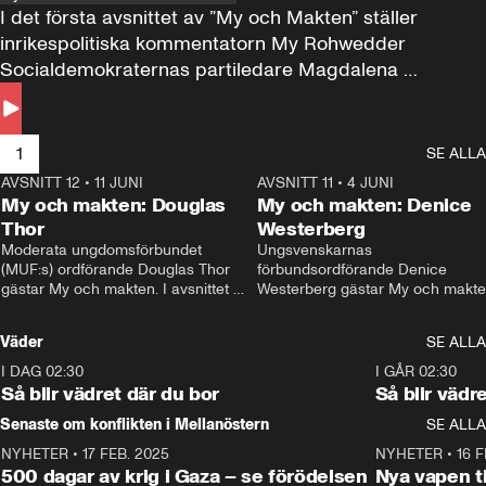
I det första avsnittet av ”My och Makten” ställer 
inrikespolitiska kommentatorn My Rohwedder 
Socialdemokraternas partiledare Magdalena 
Andersson till svars.
1
SE ALLA
AVSNITT 12
•
11 JUNI
26:27
AVSNITT 11
•
4 JUNI
2
My och makten: Douglas
My och makten: Denice
Thor
Westerberg
Moderata ungdomsförbundet 
Ungsvenskarnas 
(MUF:s) ordförande Douglas Thor 
förbundsordförande Denice 
gästar My och makten. I avsnittet 
Westerberg gästar My och makten.
diskuteras tonårsutvisningarna och 
avsnittet diskuteras migrationsfrå
hur Moderaterna ska locka väljare till 
och hur SD ska locka kvinnliga 
Väder
SE ALLA
valet i höst. 
väljare. 
I DAG 02:30
1:06
I GÅR 02:30
Så blir vädret där du bor
Så blir vädr
Senaste om konflikten i Mellanöstern
SE ALLA
NYHETER
•
17 FEB. 2025
0:45
NYHETER
•
16 F
500 dagar av krig i Gaza – se förödelsen
Nya vapen ti