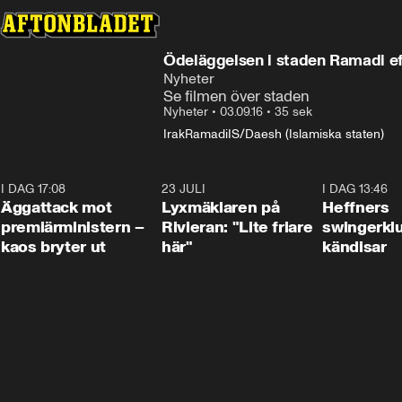
Ödeläggelsen i staden Ramadi e
Nyheter
Se filmen över staden
Nyheter
•
03.09.16
•
35 sek
Irak
Ramadi
IS/Daesh (Islamiska staten)
I DAG 17:08
0:37
23 JULI
2:02
I DAG 13:46
Äggattack mot
Lyxmäklaren på
Heffners
premiärministern –
Rivieran: "Lite friare
swingerklu
kaos bryter ut
här"
kändisar