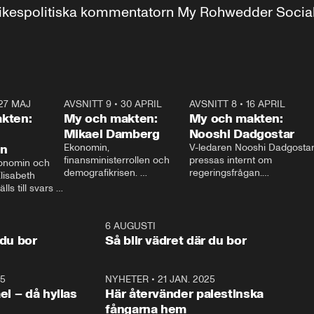
r inrikespolitiska kommentatorn My Rohwedder Soci
27 MAJ
3:51
AVSNITT 9
•
30 APRIL
24:00
AVSNITT 8
•
16 APRIL
25:1
kten:
My och makten:
My och makten:
Mikael Damberg
Nooshi Dadgostar
on
Ekonomin, 
V-ledaren Nooshi Dadgostar
finansministerrollen och 
pressas internt om 
onomin och 
demografikrisen. 
regeringsfrågan.

lisabeth 
Oppositionen ställs till svars 
I Aftonbladets 
ls till svars 
när Socialdemokraternas 
partiledarutfrågning ”My 
stern gästar 
Mikael Damberg gästar My 
och Makten” sätter hon ner 
My och Makten. 
och Makten. 
foten mot kritikerna:

1:06
6 AUGUSTI
1:0
– Vi ställer upp i val. Ska vi 
 du bor
Så blir vädret där du bor
vara med så sitter vi förstås 
25
1:22
NYHETER
•
21 JAN. 2025
0:5
ael – då hyllas
Här återvänder palestinska
fångarna hem