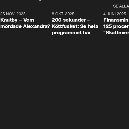
SE ALLA
3
25 NOV. 2025
31:05
8 OKT. 2025
4:29
4 JUNI 2025
Knutby – Vem
200 sekunder –
Finansmin
mördade Alexandra?
Köttfusket: Se hela
125 procent
programmet här
"Skattever
viktig uppg