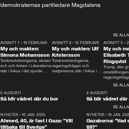
aldemokraternas partiledare Magdalena 
SE ALLA
7
AVSNITT 7
•
19 FEBRUARI
24:30
AVSNITT 6
•
12 FEBRUARI
27:30
AVSNITT 5
•
My och makten:
My och makten: Ulf
My och ma
Simona Mohamsson
Kristersson
Elisabeth
 
Tonårsutvisningarna, skolan 
Tonårsutvisningarna, 
Ringqvist
och och krisen i Liberalerna 
regeringsfrågan och 
Trump, den gr
står i fokus i det sjunde 
matpriserna står i fokus i 
omställningen
avsnittet av ”My och 
det sjätte avsnittet av ”My 
regeringsfråga
makten”. Se när 
och makten”. Se när 
centrum i det 
SE ALLA
Aftonbladets inrikespolitiska 
Aftonbladets inrikespolitiska 
avsnittet av ”
kommentator My 
kommentator My 
6
5 AUGUSTI
1:06
4 AUGUSTI
Makten”. Se nä
Rohwedder ställer 
Rohwedder ställer 
Så blir vädret där du bor
Så blir vädret där
Aftonbladets in
utbildnings- och 
statsminister Ulf Kristersson 
kommentator 
SE ALLA
integrationsminister Simona 
till svars.
Rohwedder stäl
Mohamsson till svars.
Centerpartiets
2
NYHETER
•
16 JAN. 2025
1:01
NYHETER
•
16 JAN. 20
Thand Ring till
Ahmed, 40, är fast i Gaza: ”Vill
Gazaborna: ”Vad s
tillbaka till Sverige”
till?”