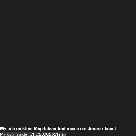
My och makten: Magdalena Andersson om Jimmie-hånet
My och makten
S1 E1
23.10.25
21 min