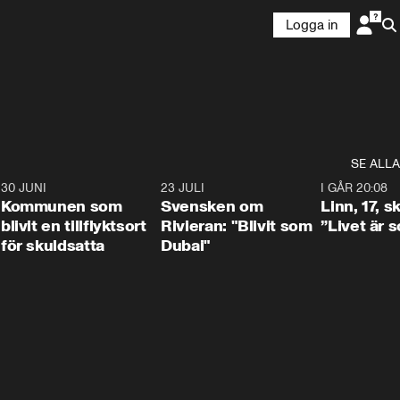
Logga in
SE ALLA
7
30 JUNI
1:24
23 JULI
1:42
I GÅR 20:08
Kommunen som
Svensken om
Linn, 17, s
blivit en tillflyktsort
Rivieran: "Blivit som
”Livet är 
för skuldsatta
Dubai"