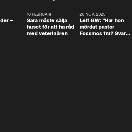
4:24
10 FEBRUARI
4:13
26 NOV. 2025
8:1
der –
Sara måste sälja
Leif GW: ”Har hon
huset för att ha råd
mördat pastor
med veterinären
Fossmos fru? Svar
nej.”