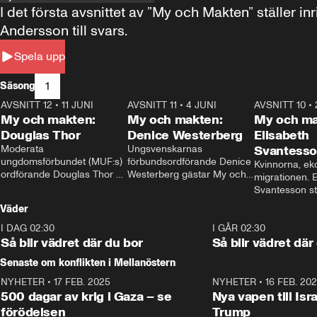
I det första avsnittet av ”My och Makten” ställe
Andersson till svars.
Spela upp
1
Säsong
AVSNITT 12
•
11 JUNI
26:27
AVSNITT 11
•
4 JUNI
23:40
AVSNITT 10
•
My och makten:
My och makten:
My och ma
Douglas Thor
Denice Westerberg
Elisabeth
Moderata 
Ungsvenskarnas 
Svantess
ungdomsförbundet (MUF:s) 
förbundsordförande Denice 
Kvinnorna, ek
ordförande Douglas Thor 
Westerberg gästar My och 
migrationen. E
gästar My och makten. I 
makten. I avsnittet 
Svantesson stäl
avsnittet diskuteras 
diskuteras migrationsfrågan 
när finansmini
Väder
tonårsutvisningarna och hur 
och hur SD ska locka 
Moderaterna ska locka 
kvinnliga väljare. 
I DAG 02:30
1:06
I GÅR 02:30
väljare till valet i höst. 
Så blir vädret där du bor
Så blir vädret där
Senaste om konflikten i Mellanöstern
NYHETER
•
17 FEB. 2025
0:45
NYHETER
•
16 FEB. 20
500 dagar av krig i Gaza – se
Nya vapen till Isr
förödelsen
Trump