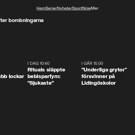
Hem
Serier
Nyheter
Sport
Nöje
Mer
Livsstil
fter bombningarna
0:55
I DAG 10:40
1:01
I GÅR 15:00
1:0
Rituals släppte
”Underliga grytor"
bb lockar
bebisparfym:
försvinner på
”Sjukaste”
Lidingöskolor