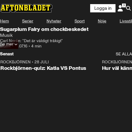
Logga in
Hem
Serier
Nyheter
Sport
Nöje
Livsstil
Sugarplum Fairy om chockbeskedet
Musik
Carl Norén: "Det är väldigt tråkigt"
Se mer
Musik
•
18.07.16
•
4 min
Senast
SE ALLA
ROCKBJÖRNEN
•
28 JULI
0:15
ROCKBJÖRNE
Rockbjörnen-quiz: Katia VS Pontus
Hur väl kän