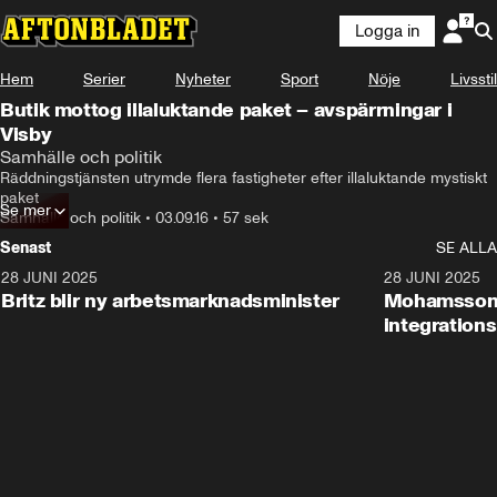
Logga in
Hem
Serier
Nyheter
Sport
Nöje
Livsstil
Butik mottog illaluktande paket – avspärrningar i
Visby
Samhälle och politik
Räddningstjänsten utrymde flera fastigheter efter illaluktande mystiskt 
paket
Se mer
Samhälle och politik
•
03.09.16
•
57 sek
Senast
SE ALLA
28 JUNI 2025
1:48
28 JUNI 2025
Britz blir ny arbetsmarknadsminister
Mohamsson b
integration