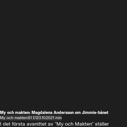
My och makten: Magdalena Andersson om Jimmie-hånet
My och makten
S1 E1
23.10.25
21 min
I det första avsnittet av ”My och Makten” ställer 