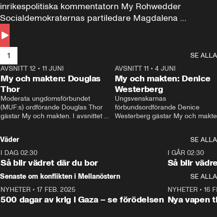
inrikespolitiska kommentatorn My Rohwedder 
Socialdemokraternas partiledare Magdalena 
Andersson till svars.
1
SE ALLA
AVSNITT 12
•
11 JUNI
26:27
AVSNITT 11
•
4 JUNI
2
My och makten: Douglas
My och makten: Denice
Thor
Westerberg
Moderata ungdomsförbundet 
Ungsvenskarnas 
(MUF:s) ordförande Douglas Thor 
förbundsordförande Denice 
gästar My och makten. I avsnittet 
Westerberg gästar My och makten.
diskuteras tonårsutvisningarna och 
avsnittet diskuteras migrationsfrå
hur Moderaterna ska locka väljare till 
och hur SD ska locka kvinnliga 
Väder
SE ALLA
valet i höst. 
väljare. 
I DAG 02:30
1:06
I GÅR 02:30
Så blir vädret där du bor
Så blir vädr
Senaste om konflikten i Mellanöstern
SE ALLA
NYHETER
•
17 FEB. 2025
0:45
NYHETER
•
16 F
500 dagar av krig i Gaza – se förödelsen
Nya vapen ti