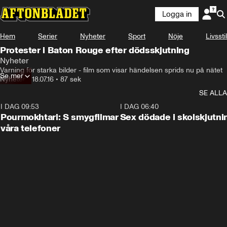
Logga in
Hem
Serier
Nyheter
Sport
Nöje
Livsstil
Protester i Baton Rouge efter dödsskjutning
Nyheter
Varning för starka bilder - film som visar händelsen sprids nu på nätet
Se mer
Nyheter
•
18.07.16
•
87 sek
SE ALLA
I DAG 09:53
1:36
I DAG 06:40
Pourmokhtari: S smygfilmar
Sex dödade i skolskjutni
våra telefoner