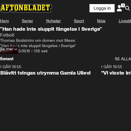
Logga in
Hem
Serier
Nyheter
Sport
Nöje
Livsstil
"Han hade inte sluppit fängelse i Sverige"
Fotboll
Thomas Bodström om domen mot Messi

"Han hade inte sluppit fängelse i Sverige"
Se mer
Fotboll
•
03.09.16
•
136 sek
Senast
SE ALLA
I GÅR 19:55
0:29
I GÅR 19:55
Blåvitt tvingas utrymma Gamla Ullevi
”Vi visste 