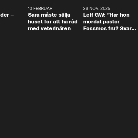
4:24
10 FEBRUARI
4:13
26 NOV. 2025
8:1
der –
Sara måste sälja
Leif GW: ”Har hon
huset för att ha råd
mördat pastor
med veterinären
Fossmos fru? Svar
nej.”