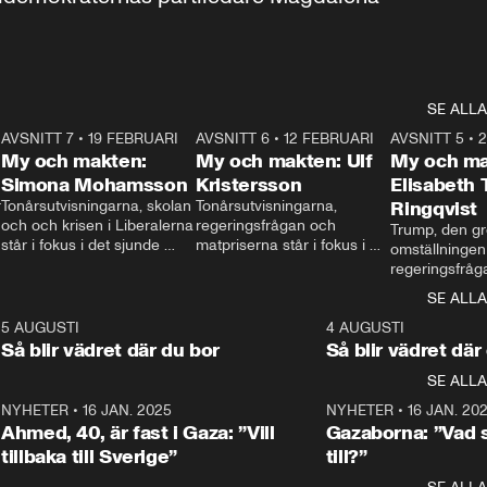
SE ALLA
7
AVSNITT 7
•
19 FEBRUARI
24:30
AVSNITT 6
•
12 FEBRUARI
27:30
AVSNITT 5
•
My och makten:
My och makten: Ulf
My och ma
Simona Mohamsson
Kristersson
Elisabeth
 
Tonårsutvisningarna, skolan 
Tonårsutvisningarna, 
Ringqvist
och och krisen i Liberalerna 
regeringsfrågan och 
Trump, den gr
står i fokus i det sjunde 
matpriserna står i fokus i 
omställningen
avsnittet av ”My och 
det sjätte avsnittet av ”My 
regeringsfråga
makten”. Se när 
och makten”. Se när 
centrum i det 
SE ALLA
Aftonbladets inrikespolitiska 
Aftonbladets inrikespolitiska 
avsnittet av ”
kommentator My 
kommentator My 
6
5 AUGUSTI
1:06
4 AUGUSTI
Makten”. Se nä
Rohwedder ställer 
Rohwedder ställer 
Så blir vädret där du bor
Så blir vädret där
Aftonbladets in
utbildnings- och 
statsminister Ulf Kristersson 
kommentator 
SE ALLA
integrationsminister Simona 
till svars.
Rohwedder stäl
Mohamsson till svars.
Centerpartiets
2
NYHETER
•
16 JAN. 2025
1:01
NYHETER
•
16 JAN. 20
Thand Ring till
Ahmed, 40, är fast i Gaza: ”Vill
Gazaborna: ”Vad s
tillbaka till Sverige”
till?”