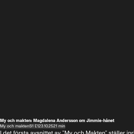
My och makten: Magdalena Andersson om Jimmie-hånet
My och makten
S1 E1
23.10.25
21 min
I det första avsnittet av ”My och Makten” ställe