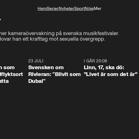
Hem
Serier
Nyheter
Sport
Nöje
Mer
Livsstil
"
mer kameraövervakning på svenska musikfestivaler.

lovar han ett krafttag mot sexuella övergrepp.
1:24
23 JULI
1:42
I GÅR 20:08
4:3
n som
Svensken om
Linn, 17, ska dö:
llflyktsort
Rivieran: "Blivit som
”Livet är som det är”
atta
Dubai"