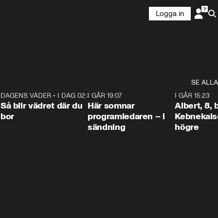
Logga in
SE ALLA
6
DAGENS VÄDER
•
I DAG 02:30
1:06
I GÅR 19:07
0:45
I GÅR 15:23
Så blir vädret där du
Här somnar
Albert, 8,
bor
programledaren – i
Kebnekaise
sändning
högre