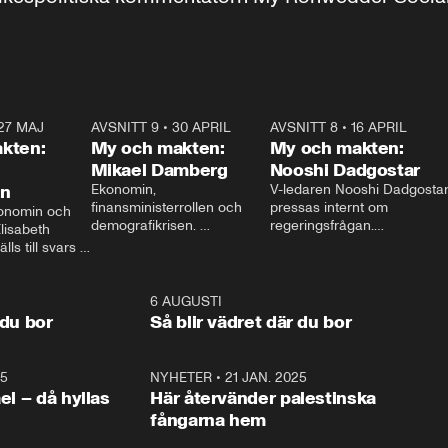
27 MAJ
3:51
AVSNITT 9
•
30 APRIL
24:00
AVSNITT 8
•
16 APRIL
25:1
kten:
My och makten:
My och makten:
Mikael Damberg
Nooshi Dadgostar
on
Ekonomin, 
V-ledaren Nooshi Dadgostar
finansministerrollen och 
pressas internt om 
onomin och 
demografikrisen. 
regeringsfrågan.

lisabeth 
Oppositionen ställs till svars 
I Aftonbladets 
ls till svars 
när Socialdemokraternas 
partiledarutfrågning ”My 
stern gästar 
Mikael Damberg gästar My 
och Makten” sätter hon ner 
My och Makten. 
och Makten. 
foten mot kritikerna:

1:06
6 AUGUSTI
1:0
– Vi ställer upp i val. Ska vi 
 du bor
Så blir vädret där du bor
vara med så sitter vi förstås 
25
1:22
NYHETER
•
21 JAN. 2025
0:5
ael – då hyllas
Här återvänder palestinska
fångarna hem