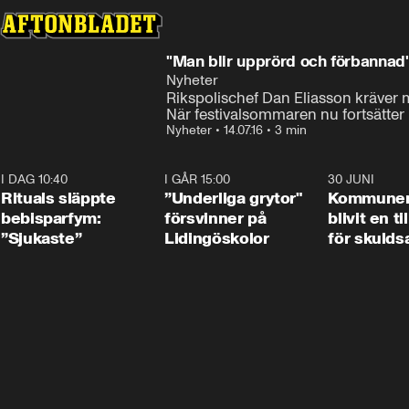
"Man blir upprörd och förbannad
Nyheter
Rikspolischef Dan Eliasson kräver 
När festivalsommaren nu fortsätter 
Nyheter
•
14.07.16
•
3 min
I DAG 10:40
1:01
I GÅR 15:00
1:07
30 JUNI
Rituals släppte
”Underliga grytor"
Kommune
bebisparfym:
försvinner på
blivit en ti
”Sjukaste”
Lidingöskolor
för skulds