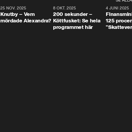
SE ALLA
3
25 NOV. 2025
31:05
8 OKT. 2025
4:29
4 JUNI 2025
Knutby – Vem
200 sekunder –
Finansmin
mördade Alexandra?
Köttfusket: Se hela
125 procent
programmet här
"Skattever
viktig uppg