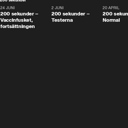
200 sekunder
24 JUNI
5:00
2 JUNI
4:23
20 APRIL
200 sekunder –
200 sekunder –
200 sekun
Vaccinfusket,
Testerna
Normal
fortsättningen