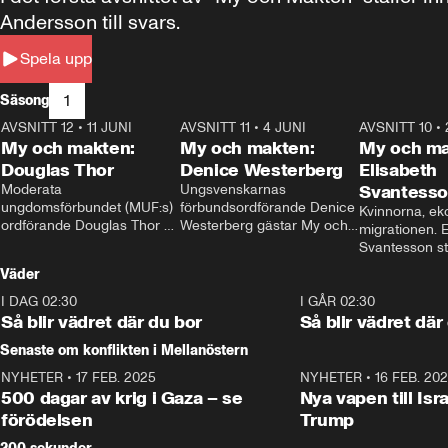
Andersson till svars.
Spela upp
1
Säsong
AVSNITT 12
•
11 JUNI
26:27
AVSNITT 11
•
4 JUNI
23:40
AVSNITT 10
•
My och makten:
My och makten:
My och ma
Douglas Thor
Denice Westerberg
Elisabeth
Moderata 
Ungsvenskarnas 
Svantess
ungdomsförbundet (MUF:s) 
förbundsordförande Denice 
Kvinnorna, ek
ordförande Douglas Thor 
Westerberg gästar My och 
migrationen. E
gästar My och makten. I 
makten. I avsnittet 
Svantesson stäl
avsnittet diskuteras 
diskuteras migrationsfrågan 
när finansmini
Väder
tonårsutvisningarna och hur 
och hur SD ska locka 
Moderaterna ska locka 
kvinnliga väljare. 
I DAG 02:30
1:06
I GÅR 02:30
väljare till valet i höst. 
Så blir vädret där du bor
Så blir vädret där
Senaste om konflikten i Mellanöstern
NYHETER
•
17 FEB. 2025
0:45
NYHETER
•
16 FEB. 20
500 dagar av krig i Gaza – se
Nya vapen till Isr
förödelsen
Trump