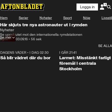
Logga in
Hem
Serier
Nyheter
Sport
Nöje
Livsstil
Här skjuts tre nya astronauter ut i rymden
Nyheter
Se uppskjutet mot den internationella rymdstationen
Se mer
Nyheter
•
03.09.16
•
56 sek
SE ALLA
DAGENS VÄDER
•
I DAG 02:30
1:06
I GÅR 21:41
Så blir vädret där du bor
Larmet: Misstänkt farligt
föremål i centrala
Stockholm