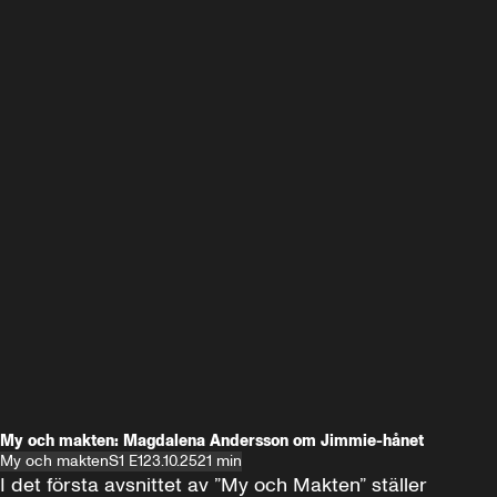
My och makten: Magdalena Andersson om Jimmie-hånet
My och makten
S1 E1
23.10.25
21 min
I det första avsnittet av ”My och Makten” ställer 