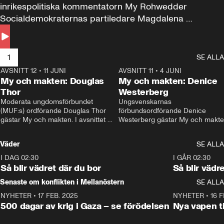
inrikespolitiska kommentatorn My Rohwedder 
Socialdemokraternas partiledare Magdalena 
Andersson till svars.
1
SE ALLA
AVSNITT 12
•
11 JUNI
26:27
AVSNITT 11
•
4 JUNI
2
My och makten: Douglas
My och makten: Denice
Thor
Westerberg
Moderata ungdomsförbundet 
Ungsvenskarnas 
(MUF:s) ordförande Douglas Thor 
förbundsordförande Denice 
gästar My och makten. I avsnittet 
Westerberg gästar My och makten.
diskuteras tonårsutvisningarna och 
avsnittet diskuteras migrationsfrå
hur Moderaterna ska locka väljare till 
och hur SD ska locka kvinnliga 
Väder
SE ALLA
valet i höst. 
väljare. 
I DAG 02:30
1:06
I GÅR 02:30
Så blir vädret där du bor
Så blir vädr
Senaste om konflikten i Mellanöstern
SE ALLA
NYHETER
•
17 FEB. 2025
0:45
NYHETER
•
16 F
500 dagar av krig i Gaza – se förödelsen
Nya vapen ti