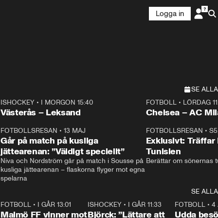
Logga in
SE ALLA
ISHOCKEY
•
I MORGON 15:40
FOTBOLL
•
LÖRDAG 11
Plus
Plus
Västerås – Leksand
Chelsea – AC M
3
FOTBOLLSRESAN
•
13 MAJ
33:19
FOTBOLLSRESAN
•
S5
Går på match på kusliga
Exklusivt: Träffar
jättearenan: ”Väldigt speciellt”
Tunisien
Niva och Nordström går på match i Sousse på 
Berättar om sönernas tu
kusliga jättearenan – flaskorna flyger mot egna 
spelarna 
SE ALLA
2
FOTBOLL
•
I GÅR 13:01
1:31
ISHOCKEY
•
I GÅR 11:33
2:08
FOTBOLL
•
4
Malmö FF vinner mot
Björck: ”Lättare att
Udda besö