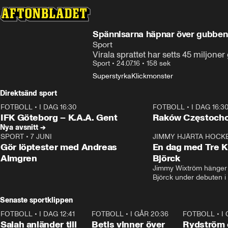
Spännisarna häpnar över gubben
Sport
Virala sprattet har setts 45 miljone
Sport
•
24.07.16
•
158 sek
Superstyrka
Klickmonster
Direktsänd sport
FOTBOLL
•
I DAG 16:30
FOTBOLL
•
I DAG 16:3
Plus
Plus
IFK Göteborg – K.A.A. Gent
Raków Częstoch
Nya avsnitt →
SPORT
•
7 JUNI
16:36
JIMMY HJÄRTA HOCK
Gör löptester med Andreas
En dag med Tre K
Almgren
Björck
Jimmy Wixtröm hänger 
Björck under debuten i
Senaste sportklippen
FOTBOLL
•
I DAG 12:41
0:42
FOTBOLL
•
I GÅR 20:36
1:30
FOTBOLL
•
I
Salah anländer till
Betis vinner över
Rydström