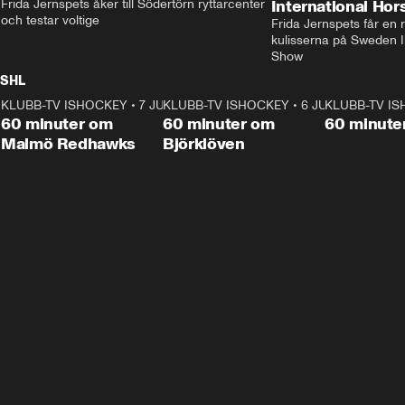
Frida Jernspets åker till Södertörn ryttarcenter 
International Ho
och testar voltige
Frida Jernspets får en 
kulisserna på Sweden In
Show
SHL
KLUBB-TV ISHOCKEY
1:02:53
•
7 JUNI
KLUBB-TV ISHOCKEY
1:00:59
•
6 JUNI
KLUBB-TV I
Plus
Plus
60 minuter om
60 minuter om
60 minute
Malmö Redhawks
Björklöven