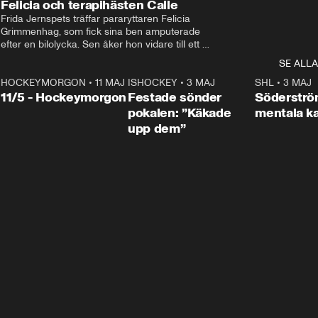
Felicia och terapihästen Calle
Frida Jernspets träffar pararyttaren Felicia 
Grimmenhag, som fick sina ben amputerade 
efter en bilolycka. Sen åker hon vidare till ett 
vård- och omsorgsboende med den 76 
SE ALLA
centimeter höga terapihästen Calle.
HOCKEYMORGON
•
11 MAJ
ISHOCKEY
•
3 MAJ
0:22
SHL
•
3 MAJ
n
11/5 - Hockeymorgon
Festade sönder
Söderströ
pokalen: ”Käkade
mentala 
upp dem”