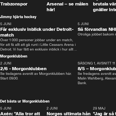
Trabzonspor
Arsenal – se målen
brutala vä
här!
gnäller int
Jimmy hjärta hockey
5 JUNI
11:14
5 JUNI
Får exklusiv inblick under Detroit-
Så förvandlas NH
match
Otroliga jobbet bakom r
Över 1 000 personer jobbar under en match, 
för att få allt att gå runt i Little Ceasars Arena i 
Detroit. Vi har fått en exklusiv inblick i hur allt 
fungerar inför och under match i världens 
Morgonklubben
bästa hockeyliga
2 JUNI
SÄSONG 1, AVSNITT 11
2/6 - Morgonklubben
8/5 – Morgonklu
Se tisdagens avsnitt av Morgonklubben här. 
Se fredagens avsnitt 
Start 09.00. 
Malin Wahlberg, Alexa
Bank. 
Det bästa ur Morgonklubben
5 JUNI
0:44
2 JUNI
0:26
29 MAJ
Axén: ”Alla tror att
Norges ultimata hån
”Jag är så 