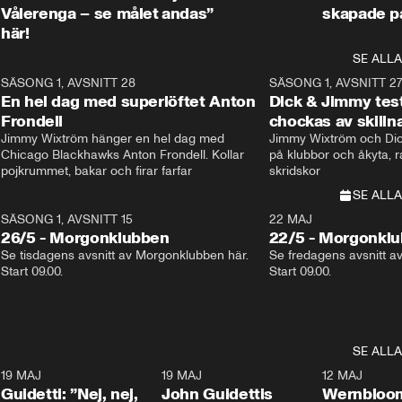
Vålerenga – se målet
andas”
skapade p
här!
SE ALLA
8
SÄSONG 1, AVSNITT 28
20:38
SÄSONG 1, AVSNITT 2
Plus
En hel dag med superlöftet Anton
Dick & Jimmy test
Frondell
chockas av skill
Jimmy Wixtröm hänger en hel dag med 
Jimmy Wixtröm och Dick
Chicago Blackhawks Anton Frondell. Kollar 
på klubbor och åkyta, r
pojkrummet, bakar och firar farfar
skridskor 
SE ALLA
SÄSONG 1, AVSNITT 15
22 MAJ
26/5 - Morgonklubben
22/5 - Morgonkl
Se tisdagens avsnitt av Morgonklubben här. 
Se fredagens avsnitt a
Start 09.00. 
Start 09.00. 
SE ALLA
3
19 MAJ
0:39
19 MAJ
0:34
12 MAJ
Guidetti: ”Nej, nej,
John Guidettis
Wernbloom