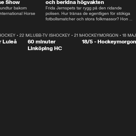
rse Show
och beridna högvakten
rundtur bakom 
Frida Jernspets tar rygg på den ridande 
ternational Horse 
polisen. Hur tränas de egentligen för stökiga 
fotbollsmatcher och stora folkmassor? Hon 
hälsar även på hos beridna högvakten, som 
den här dagen ska byta av högvakten, som 
SHOCKEY
1:00:28
•
22 MAJ
KLUBB-TV ISHOCKEY
vaktar slottet.
1:00:18
•
21 MAJ
HOCKEYMORGON
•
18 MAJ
Plus
r Luleå
60 minuter
18/5 - Hockeymorgo
Linköping HC