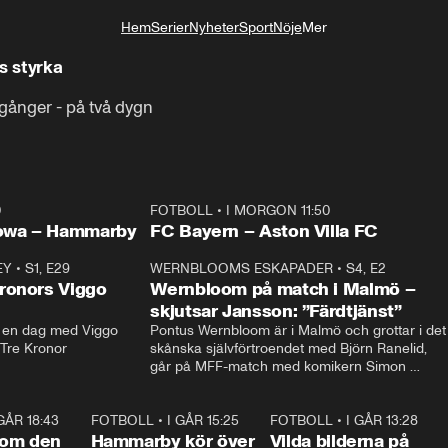
Hem
Serier
Nyheter
Sport
Nöje
Mer
Livsstil
s styrka
r gånger - på två dygn
0
FOTBOLL
•
I MORGON 11:50
Plus
owa – Hammarby
FC Bayern – Aston Villa FC
EY
•
S1, E29
17:38
WERNBLOOMS ESKAPADER
•
S4, E2
38:2
ronors Viggo
Wernbloom på match i Malmö –
skjutsar Jansson: ”Färdtjänst”
en dag med Viggo 
Pontus Wernbloom är i Malmö och grottar i det 
 Tre Kronor
skånska självförtroendet med Björn Ranelid, 
går på MFF-match med komikern Simon 
”Chippen” Svensson och hjälper skadade 
stjärnbacken Pontus Jansson hem. 
 GÅR 18:43
0:46
FOTBOLL
•
I GÅR 15:25
1:31
FOTBOLL
•
I GÅR 13:28
0:2
 om den
Hammarby kör över
Vilda bilderna på