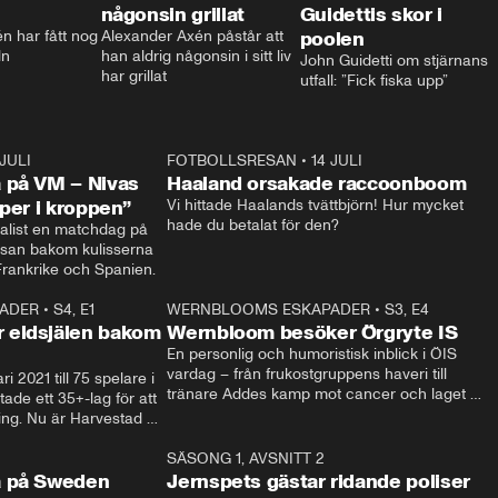
någonsin grillat
Guidettis skor i
 har fått nog 
Alexander Axén påstår att 
poolen
ln
han aldrig någonsin i sitt liv 
John Guidetti om stjärnans 
har grillat
utfall: ”Fick fiska upp”
 JULI
36:52
FOTBOLLSRESAN
•
14 JULI
0:3
 på VM – Nivas
Haaland orsakade raccoonboom
yper i kroppen”
Vi hittade Haalands tvättbjörn! Hur mycket 
hade du betalat för den?
list en matchdag på 
esan bakom kulisserna 
på semifinalen mellan Frankrike och Spanien. 
ADER
•
S4, E1
32:14
WERNBLOOMS ESKAPADER
•
S3, E4
33:1
Plus
 eldsjälen bakom
Wernbloom besöker Örgryte IS
En personlig och humoristisk inblick i ÖIS 
vardag – från frukostgruppens haveri till 
i 2021 till 75 spelare i 
tränare Addes kamp mot cancer och laget 
de ett 35+-lag för att 
som siktar mot Allsvenskan.
ing. Nu är Harvestad 
ch Wernbloom kliver 
14:14
SÄSONG 1, AVSNITT 2
24:5
a på Sweden
Jernspets gästar ridande poliser