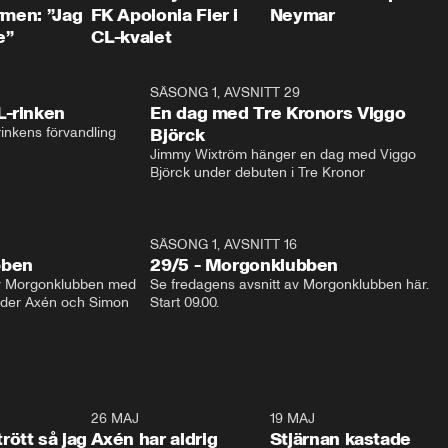
rmen: ”Jag
FK Apolonia Fier i
Neymar
e”
CL-kvalet
1:04
SÄSONG 1, AVSNITT 29
17:3
L-rinken
En dag med Tre Kronors Viggo
inkens förvandling
Björck
Jimmy Wixtröm hänger en dag med Viggo 
Björck under debuten i Tre Kronor
SÄSONG 1, AVSNITT 16
bben
29/5 - Morgonklubben
av Morgonklubben med 
Se fredagens avsnitt av Morgonklubben här. 
nder Axén och Simon 
Start 09.00. 
0:30
26 MAJ
0:31
19 MAJ
0:4
trött så jag
Axén har aldrig
Stjärnan kastade