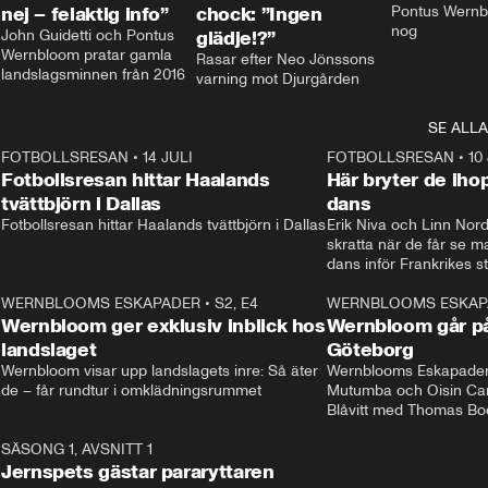
nej – felaktig info”
chock: ”Ingen
Pontus Wernbl
nog
John Guidetti och Pontus 
glädje!?”
Wernbloom pratar gamla 
Rasar efter Neo Jönssons 
landslagsminnen från 2016
varning mot Djurgården
SE ALLA
8
FOTBOLLSRESAN
•
14 JULI
41:35
FOTBOLLSRESAN
•
10
Fotbollsresan hittar Haalands
Här bryter de ih
tvättbjörn i Dallas
dans
Fotbollsresan hittar Haalands tvättbjörn i Dallas
Erik Niva och Linn Nord
skratta när de får se 
dans inför Frankrikes st
VM-kvartsfinalen. 
4
WERNBLOOMS ESKAPADER
•
S2, E4
24:20
WERNBLOOMS ESKAP
Plus
Wernbloom ger exklusiv inblick hos
Wernbloom går på
landslaget
Göteborg
Wernbloom visar upp landslagets inre: Så äter 
Wernblooms Eskapader:
de – får rundtur i omklädningsrummet
Mutumba och Oisin Cant
Blåvitt med Thomas Bo
0
SÄSONG 1, AVSNITT 1
25:12
Jernspets gästar pararyttaren