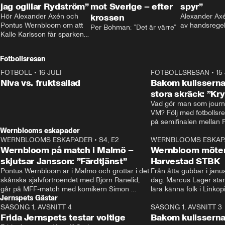
jag ogillar Rydström”
mot Sverige – efter
spyr”
Hör Alexander Axén och 
krossen
Alexander Axén
Pontus Wernbloom om att 
av handsrege
Per Bohman: ”Det är värre”
Kalle Karlsson får sparken 
från Bajen och att Henrik 
Rydström tar över
Fotbollsresan
FOTBOLL
•
16 JULI
0:44
FOTBOLLSRESAN
•
15
Niva vs. fruktsallad
Bakom kulisserna
stora skräck: ”Kr
Vad gör man som journa
VM? Följ med fotbollsr
Wernblooms eskapader
WERNBLOOMS ESKAPADER
•
S4, E2
38:23
WERNBLOOMS ESKAP
Wernbloom på match i Malmö –
Wernbloom möter
skjutsar Jansson: ”Färdtjänst”
Harvestad STBK
Pontus Wernbloom är i Malmö och grottar i det 
Från åtta gubbar i januar
skånska självförtroendet med Björn Ranelid, 
dag. Marcus Lager starta
går på MFF-match med komikern Simon 
lära känna folk i Linköp
Jernspets Gästar
”Chippen” Svensson och hjälper skadade 
STBK en institution – o
SÄSONG 1, AVSNITT 4
stjärnbacken Pontus Jansson hem. 
13:37
rakt in i värmen.
SÄSONG 1, AVSNITT 3
Frida Jernspets testar voltige
Bakom kulissern