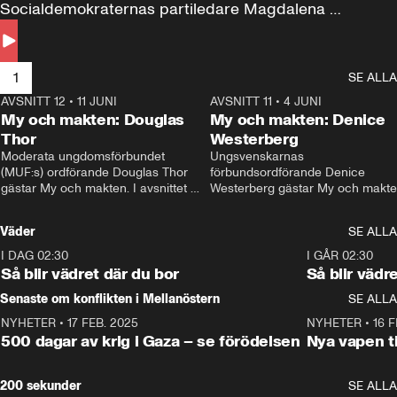
Socialdemokraternas partiledare Magdalena 
Andersson till svars.
1
SE ALLA
AVSNITT 12
•
11 JUNI
26:27
AVSNITT 11
•
4 JUNI
2
My och makten: Douglas
My och makten: Denice
Thor
Westerberg
Moderata ungdomsförbundet 
Ungsvenskarnas 
(MUF:s) ordförande Douglas Thor 
förbundsordförande Denice 
gästar My och makten. I avsnittet 
Westerberg gästar My och makten.
diskuteras tonårsutvisningarna och 
avsnittet diskuteras migrationsfrå
hur Moderaterna ska locka väljare till 
och hur SD ska locka kvinnliga 
Väder
SE ALLA
valet i höst. 
väljare. 
I DAG 02:30
1:06
I GÅR 02:30
Så blir vädret där du bor
Så blir vädr
Senaste om konflikten i Mellanöstern
SE ALLA
NYHETER
•
17 FEB. 2025
0:45
NYHETER
•
16 F
500 dagar av krig i Gaza – se förödelsen
Nya vapen ti
200 sekunder
SE ALLA