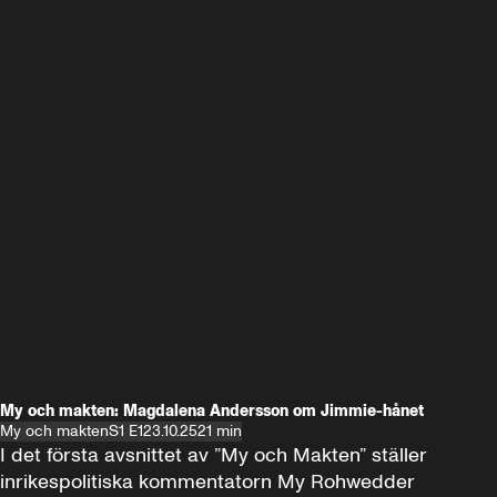
My och makten: Magdalena Andersson om Jimmie-hånet
My och makten
S1 E1
23.10.25
21 min
I det första avsnittet av ”My och Makten” ställer 
inrikespolitiska kommentatorn My Rohwedder 