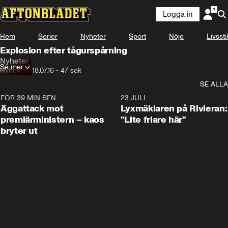
Logga in
Hem
Serier
Nyheter
Sport
Nöje
Livsstil
Explosion efter tågurspårning
Nyheter
Se mer
Nyheter
•
18.07.16
•
47 sek
SE ALLA
FÖR 39 MIN SEN
0:37
23 JULI
Äggattack mot
Lyxmäklaren på Rivieran:
premiärministern – kaos
"Lite friare här"
bryter ut