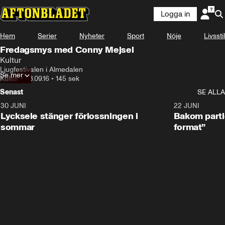
Logga in
Hem
Serier
Nyheter
Sport
Nöje
Livsstil
Fredagsmys med Conny Mejsel
Kultur
Ljugfestivalen i Almedalen
Se mer
Kultur
•
03.09.16
•
145 sek
Senast
SE ALLA
30 JUNI
0:49
22 JUNI
Lycksele stänger förlossningen i
Bakom partie
sommar
format”