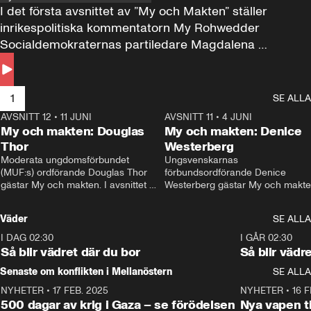
I det första avsnittet av ”My och Makten” ställer 
inrikespolitiska kommentatorn My Rohwedder 
Socialdemokraternas partiledare Magdalena 
Andersson till svars.
1
SE ALLA
AVSNITT 12
•
11 JUNI
26:27
AVSNITT 11
•
4 JUNI
2
My och makten: Douglas
My och makten: Denice
Thor
Westerberg
Moderata ungdomsförbundet 
Ungsvenskarnas 
(MUF:s) ordförande Douglas Thor 
förbundsordförande Denice 
gästar My och makten. I avsnittet 
Westerberg gästar My och makten.
diskuteras tonårsutvisningarna och 
avsnittet diskuteras migrationsfrå
hur Moderaterna ska locka väljare till 
och hur SD ska locka kvinnliga 
Väder
SE ALLA
valet i höst. 
väljare. 
I DAG 02:30
1:06
I GÅR 02:30
Så blir vädret där du bor
Så blir vädr
Senaste om konflikten i Mellanöstern
SE ALLA
NYHETER
•
17 FEB. 2025
0:45
NYHETER
•
16 F
500 dagar av krig i Gaza – se förödelsen
Nya vapen ti