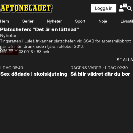
Logga in
Hem
Serier
Nyheter
Sport
Nöje
Livsstil
Platschefen: "Det är en lättnad"
Nyheter
Tingsrätten i Luleå frikänner platschefen vid SSAB för arbetsmiljöbrott 
när två män drunknade i tjära i oktober 2013.
Se mer
Nyheter
•
03.09.16
•
83 sek
SE ALLA
I DAG 06:40
0:35
DAGENS VÄDER
•
I DAG 02:30
Sex dödade i skolskjutning
Så blir vädret där du bor