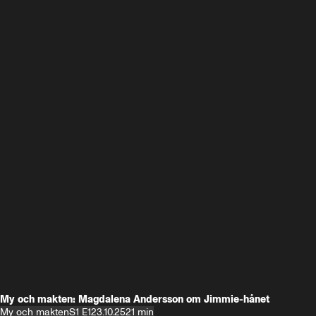
My och makten: Magdalena Andersson om Jimmie-hånet
My och makten
S1 E1
23.10.25
21 min