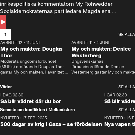
inrikespolitiska kommentatorn My Rohwedder 
Socialdemokraternas partiledare Magdalena 
Andersson till svars.
1
SE ALLA
AVSNITT 12
•
11 JUNI
26:27
AVSNITT 11
•
4 JUNI
2
My och makten: Douglas
My och makten: Denice
Thor
Westerberg
Moderata ungdomsförbundet 
Ungsvenskarnas 
(MUF:s) ordförande Douglas Thor 
förbundsordförande Denice 
gästar My och makten. I avsnittet 
Westerberg gästar My och makten.
diskuteras tonårsutvisningarna och 
avsnittet diskuteras migrationsfrå
hur Moderaterna ska locka väljare till 
och hur SD ska locka kvinnliga 
Väder
SE ALLA
valet i höst. 
väljare. 
I DAG 02:30
1:06
I GÅR 02:30
Så blir vädret där du bor
Så blir vädr
Senaste om konflikten i Mellanöstern
SE ALLA
NYHETER
•
17 FEB. 2025
0:45
NYHETER
•
16 F
500 dagar av krig i Gaza – se förödelsen
Nya vapen ti