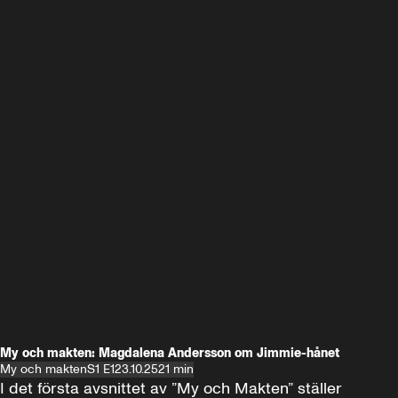
My och makten: Magdalena Andersson om Jimmie-hånet
My och makten
S1 E1
23.10.25
21 min
I det första avsnittet av ”My och Makten” ställer 