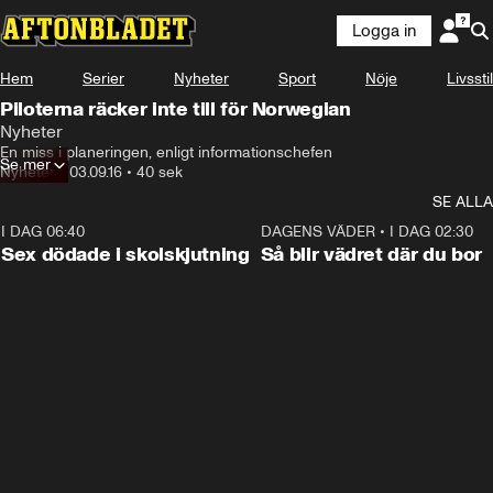
Logga in
Hem
Serier
Nyheter
Sport
Nöje
Livsstil
Piloterna räcker inte till för Norwegian
Nyheter
En miss i planeringen, enligt informationschefen
Se mer
Nyheter
•
03.09.16
•
40 sek
SE ALLA
I DAG 06:40
0:47
DAGENS VÄDER
•
I DAG 02:30
Sex dödade i skolskjutning
Så blir vädret där du bor