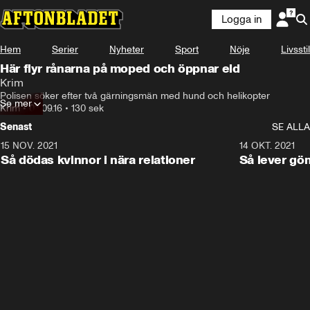
Logga in
Hem
Serier
Nyheter
Sport
Nöje
Livsstil
Här flyr rånarna på moped och öppnar eld
Krim
Polisen söker efter två gärningsmän med hund och helikopter
Se mer
Krim
•
03.09.16
•
130 sek
Senast
SE ALLA
15 NOV. 2021
3:28
14 OKT. 2021
Så dödas kvinnor i nära relationer
Så lever gö