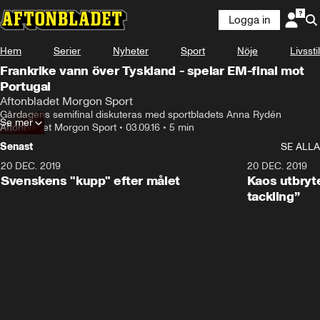
Logga in
Hem
Serier
Nyheter
Sport
Nöje
Livsstil
Frankrike vann över Tyskland - spelar EM-final mot
Portugal
Aftonbladet Morgon Sport
Gårdagens semifinal diskuteras med sportbladets Anna Rydén
Se mer
Aftonbladet Morgon Sport
•
03.09.16
•
5 min
Senast
SE ALLA
20 DEC. 2019
0:44
20 DEC. 2019
Svenskens "kupp" efter målet
Kaos utbryte
tackling”