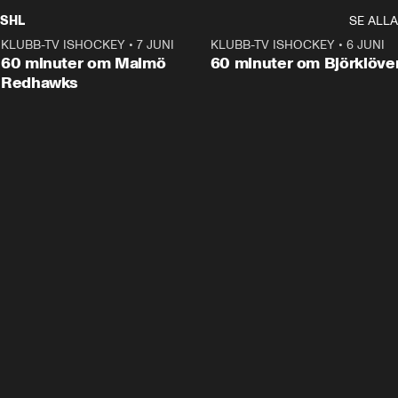
SHL
SE ALLA
KLUBB-TV ISHOCKEY
•
7 JUNI
1:02:53
KLUBB-TV ISHOCKEY
•
6 JUNI
1:0
Plus
60 minuter om Malmö
60 minuter om Björklöve
Redhawks