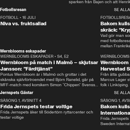
sparken från Bajen och att Henrik
Rydström tar över
Fotbollsresan
SE ALLA
FOTBOLL
•
16 JULI
0:44
FOTBOLLSRES
Niva vs. fruktsallad
Bakom kulis
skräck: ”Kry
Vad gör man som
med fotbollsres
Wernblooms eskapader
WERNBLOOMS ESKAPADER
•
S4, E2
38:23
WERNBLOOMS 
Wernbloom på match i Malmö – skjutsar
Wernbloom 
Jansson: ”Färdtjänst”
Harvestad 
Pontus Wernbloom är i Malmö och grottar i det 
Från åtta gubbar 
skånska självförtroendet med Björn Ranelid, går på 
Marcus Lager sta
MFF-match med komikern Simon ”Chippen” Svensson 
folk i Linköping
och hjälper skadade stjärnbacken Pontus Jansson 
och Wernbloom kl
Jernspets Gästar
SE ALLA
hem. 
SÄSONG 1, AVSNITT 4
13:37
SÄSONG 1, AVS
Frida Jernspets testar voltige
Bakom kuli
Frida Jernspets åker till Södertörn ryttarcenter och 
Internation
testar voltige
Frida Jernspets 
Sweden Interna