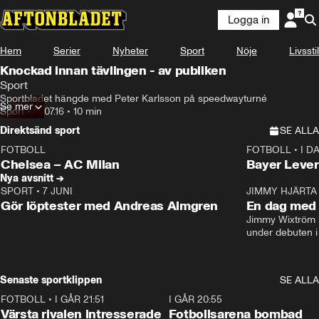
Logga in
Hem
Serier
Nyheter
Sport
Nöje
Livsstil
Knockad innan tävlingen - av publiken
Sport
Sportbladet hängde med Peter Karlsson på speedwayturné
Se mer
Sport
•
18.07.16
•
10 min
Direktsänd sport
SE ALLA
FOTBOLL
FOTBOLL
•
I D
LIVE
Plus
Plus
Chelsea – AC Milan
Bayer Lever
Nya avsnitt →
SPORT
•
7 JUNI
16:36
JIMMY HJÄRTA
Gör löptester med Andreas Almgren
En dag med 
Jimmy Wixtröm 
under debuten i
Senaste sportklippen
SE ALLA
FOTBOLL
•
I GÅR 21:51
0:31
I GÅR 20:55
Värsta rivalen intresserade
Fotbollsarena bombad