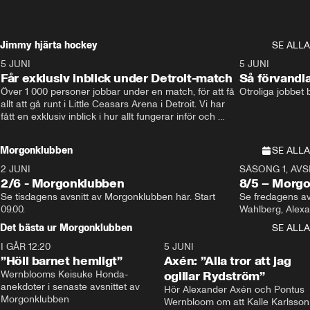
Jimmy hjärta hockey
SE ALLA
5 JUNI
11:14
5 JUNI
Får exklusiv inblick under Detroit-match
Så förvandl
Över 1 000 personer jobbar under en match, för att få 
Otroliga jobbet
allt att gå runt i Little Ceasars Arena i Detroit. Vi har 
fått en exklusiv inblick i hur allt fungerar inför och 
under match i världens bästa hockeyliga
Morgonklubben
SE ALLA
2 JUNI
SÄSONG 1, AVSN
2/6 - Morgonklubben
8/5 – Morg
Se tisdagens avsnitt av Morgonklubben här. Start 
Se fredagens av
09.00. 
Det bästa ur Morgonklubben
SE ALLA
I GÅR 12:20
1:14
5 JUNI
”Höll barnet hemligt”
Axén: ”Alla tror att jag
Wernblooms Keisuke Honda-
ogillar Rydström”
anekdoter i senaste avsnittet av 
Hör Alexander Axén och Pontus 
Morgonklubben
Wernbloom om att Kalle Karlsson 