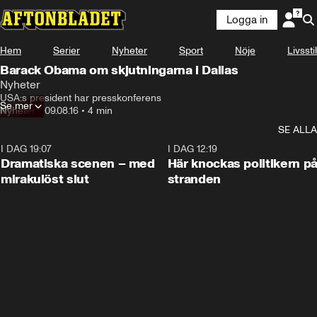
Logga in
Hem
Serier
Nyheter
Sport
Nöje
Livsstil
Barack Obama om skjutningarna i Dallas
Nyheter
USA:s president har presskonferens
Se mer
Nyheter
•
09.08.16
•
4 min
SE ALLA
I DAG 19:07
0:42
I DAG 12:19
Dramatiska scenen – med
Här knockas politikern p
mirakulöst slut
stranden