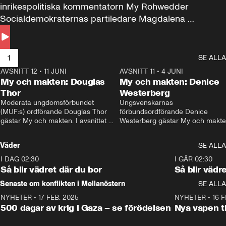
inrikespolitiska kommentatorn My Rohwedder 
Socialdemokraternas partiledare Magdalena 
Andersson till svars.
1
SE ALLA
AVSNITT 12
•
11 JUNI
26:27
AVSNITT 11
•
4 JUNI
2
My och makten: Douglas
My och makten: Denice
Thor
Westerberg
Moderata ungdomsförbundet 
Ungsvenskarnas 
(MUF:s) ordförande Douglas Thor 
förbundsordförande Denice 
gästar My och makten. I avsnittet 
Westerberg gästar My och makten.
diskuteras tonårsutvisningarna och 
avsnittet diskuteras migrationsfrå
hur Moderaterna ska locka väljare till 
och hur SD ska locka kvinnliga 
Väder
SE ALLA
valet i höst. 
väljare. 
I DAG 02:30
1:06
I GÅR 02:30
Så blir vädret där du bor
Så blir vädr
Senaste om konflikten i Mellanöstern
SE ALLA
NYHETER
•
17 FEB. 2025
0:45
NYHETER
•
16 F
500 dagar av krig i Gaza – se förödelsen
Nya vapen ti