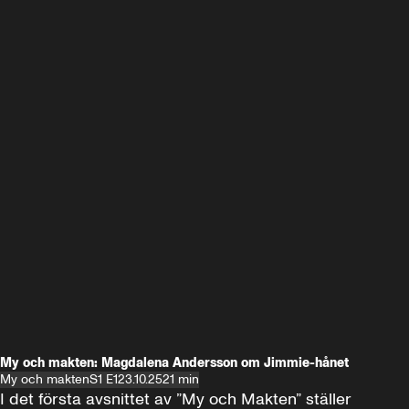
My och makten: Magdalena Andersson om Jimmie-hånet
My och makten
S1 E1
23.10.25
21 min
I det första avsnittet av ”My och Makten” ställer 