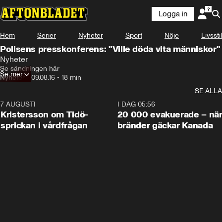
Logga in
Hem
Serier
Nyheter
Sport
Nöje
Livsstil
Polisens presskonferens: "Ville döda vita människor"
Nyheter
Se sändningen här
Se mer
Nyheter
•
09.08.16
•
18 min
SE ALLA
7 AUGUSTI
0:42
I DAG 05:56
Kristersson om Tidö-
20 000 evakuerade – nä
sprickan i vårdfrågan
bränder gäckar Kanada