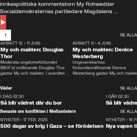
inrikespolitiska kommentatorn My Rohwedder 
Socialdemokraternas partiledare Magdalena 
Andersson till svars.
1
SE ALLA
AVSNITT 12
•
11 JUNI
26:27
AVSNITT 11
•
4 JUNI
2
My och makten: Douglas
My och makten: Denice
Thor
Westerberg
Moderata ungdomsförbundet 
Ungsvenskarnas 
(MUF:s) ordförande Douglas Thor 
förbundsordförande Denice 
gästar My och makten. I avsnittet 
Westerberg gästar My och makten.
diskuteras tonårsutvisningarna och 
avsnittet diskuteras migrationsfrå
hur Moderaterna ska locka väljare till 
och hur SD ska locka kvinnliga 
Väder
SE ALLA
valet i höst. 
väljare. 
I DAG 02:30
1:06
I GÅR 02:30
Så blir vädret där du bor
Så blir vädr
Senaste om konflikten i Mellanöstern
SE ALLA
NYHETER
•
17 FEB. 2025
0:45
NYHETER
•
16 F
500 dagar av krig i Gaza – se förödelsen
Nya vapen ti