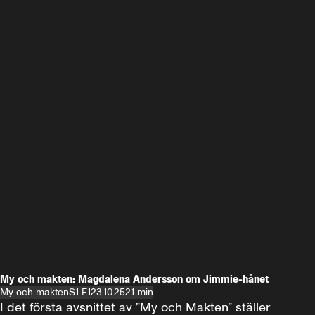
My och makten: Magdalena Andersson om Jimmie-hånet
My och makten
S1 E1
23.10.25
21 min
I det första avsnittet av ”My och Makten” ställer 