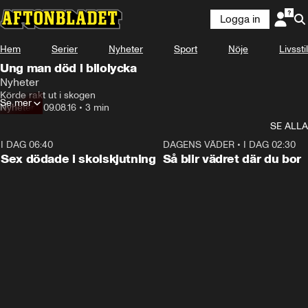
Logga in
Hem
Serier
Nyheter
Sport
Nöje
Livsstil
Ung man död i bilolycka
Nyheter
Körde rakt ut i skogen
Se mer
Nyheter
•
09.08.16
•
3 min
SE ALLA
I DAG 06:40
0:47
DAGENS VÄDER
•
I DAG 02:30
Sex dödade i skolskjutning
Så blir vädret där du bor