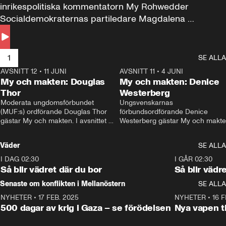
inrikespolitiska kommentatorn My Rohwedder 
Socialdemokraternas partiledare Magdalena 
Andersson till svars.
1
SE ALLA
AVSNITT 12
•
11 JUNI
26:27
AVSNITT 11
•
4 JUNI
2
My och makten: Douglas
My och makten: Denice
Thor
Westerberg
Moderata ungdomsförbundet 
Ungsvenskarnas 
(MUF:s) ordförande Douglas Thor 
förbundsordförande Denice 
gästar My och makten. I avsnittet 
Westerberg gästar My och makten.
diskuteras tonårsutvisningarna och 
avsnittet diskuteras migrationsfrå
hur Moderaterna ska locka väljare till 
och hur SD ska locka kvinnliga 
Väder
SE ALLA
valet i höst. 
väljare. 
I DAG 02:30
1:06
I GÅR 02:30
Så blir vädret där du bor
Så blir vädr
Senaste om konflikten i Mellanöstern
SE ALLA
NYHETER
•
17 FEB. 2025
0:45
NYHETER
•
16 F
500 dagar av krig i Gaza – se förödelsen
Nya vapen ti