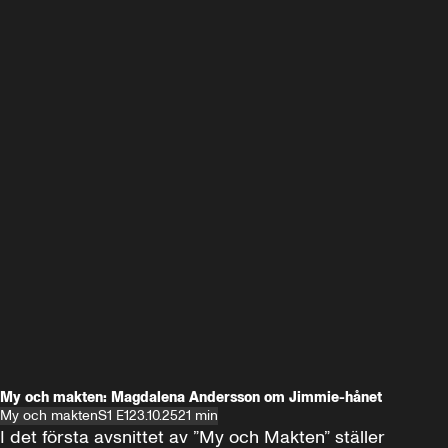
My och makten: Magdalena Andersson om Jimmie-hånet
My och makten
S1 E1
23.10.25
21 min
I det första avsnittet av ”My och Makten” ställer 