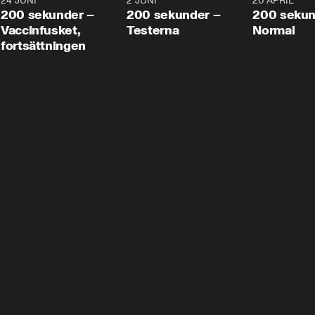
24 JUNI
5:00
2 JUNI
4:23
20 APRIL
200 sekunder –
200 sekunder –
200 sekun
Vaccinfusket,
Testerna
Normal
fortsättningen