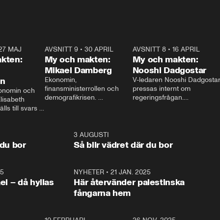
27 MAJ
3:51
AVSNITT 9
•
30 APRIL
24:00
AVSNITT 8
•
16 APRIL
25:1
kten:
My och makten:
My och makten:
Mikael Damberg
Nooshi Dadgostar
on
Ekonomin, 
V-ledaren Nooshi Dadgostar
finansministerrollen och 
pressas internt om 
onomin och 
demografikrisen. 
regeringsfrågan.

lisabeth 
Oppositionen ställs till svars 
I Aftonbladets 
ls till svars 
när Socialdemokraternas 
partiledarutfrågning ”My 
stern gästar 
Mikael Damberg gästar My 
och Makten” sätter hon ner 
My och Makten. 
och Makten. 
foten mot kritikerna:

1:06
3 AUGUSTI
1:0
– Vi ställer upp i val. Ska vi 
 du bor
Så blir vädret där du bor
vara med så sitter vi förstås 
25
1:22
NYHETER
•
21 JAN. 2025
0:5
ael – då hyllas
Här återvänder palestinska
fångarna hem