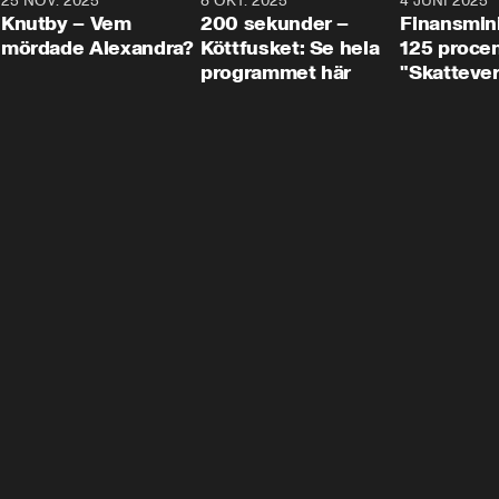
3
25 NOV. 2025
31:05
8 OKT. 2025
4:29
4 JUNI 2025
Knutby – Vem
200 sekunder –
Finansmin
mördade Alexandra?
Köttfusket: Se hela
125 procent
programmet här
"Skattever
viktig uppg