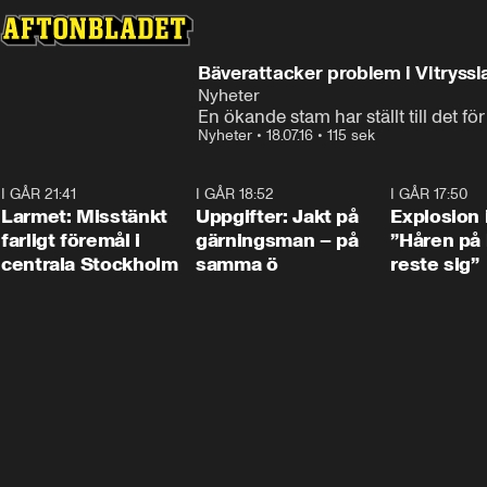
Bäverattacker problem i Vitryssl
Nyheter
En ökande stam har ställt till det för
Nyheter
•
18.07.16
•
115 sek
I GÅR 21:41
0:35
I GÅR 18:52
0:33
I GÅR 17:50
Larmet: Misstänkt
Uppgifter: Jakt på
Explosion 
farligt föremål i
gärningsman – på
”Håren på
centrala Stockholm
samma ö
reste sig”