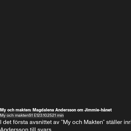
My och makten: Magdalena Andersson om Jimmie-hånet
My och makten
S1 E1
23.10.25
21 min
I det första avsnittet av ”My och Makten” ställe
Andersson till svars.