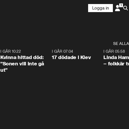
Logga in
SE ALLA
7
I GÅR 10:22
1:12
I GÅR 07:04
0:43
I GÅR 05:58
Kvinna hittad död:
17 dödade i Kiev
Linda Ham
”Sonen vill inte gå
– folkkär t
ut”