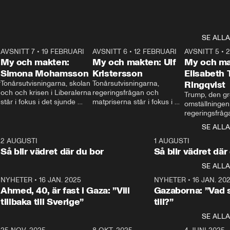
SE ALLA
7
AVSNITT 7
•
19 FEBRUARI
24:30
AVSNITT 6
•
12 FEBRUARI
27:30
AVSNITT 5
•
My och makten:
My och makten: Ulf
My och ma
Simona Mohamsson
Kristersson
Elisabeth
 
Tonårsutvisningarna, skolan 
Tonårsutvisningarna, 
Ringqvist
och och krisen i Liberalerna 
regeringsfrågan och 
Trump, den gr
står i fokus i det sjunde 
matpriserna står i fokus i 
omställningen
avsnittet av ”My och 
det sjätte avsnittet av ”My 
regeringsfråga
makten”. Se när 
och makten”. Se när 
centrum i det 
SE ALLA
Aftonbladets inrikespolitiska 
Aftonbladets inrikespolitiska 
avsnittet av ”
kommentator My 
kommentator My 
6
2 AUGUSTI
1:06
1 AUGUSTI
Makten”. Se nä
Rohwedder ställer 
Rohwedder ställer 
Så blir vädret där du bor
Så blir vädret där
Aftonbladets in
utbildnings- och 
statsminister Ulf Kristersson 
kommentator 
SE ALLA
integrationsminister Simona 
till svars.
Rohwedder stäl
Mohamsson till svars.
Centerpartiets
2
NYHETER
•
16 JAN. 2025
1:01
NYHETER
•
16 JAN. 20
Thand Ring till
Ahmed, 40, är fast i Gaza: ”Vill
Gazaborna: ”Vad s
tillbaka till Sverige”
till?”
SE ALLA