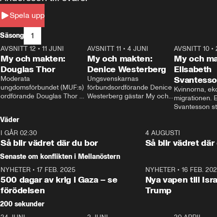
Spela upp
1
Säsong
AVSNITT 12
•
11 JUNI
26:27
AVSNITT 11
•
4 JUNI
23:40
AVSNITT 10
•
My och makten:
My och makten:
My och ma
Douglas Thor
Denice Westerberg
Elisabeth
Moderata 
Ungsvenskarnas 
Svantess
ungdomsförbundet (MUF:s) 
förbundsordförande Denice 
Kvinnorna, ek
ordförande Douglas Thor 
Westerberg gästar My och 
migrationen. E
gästar My och makten. I 
makten. I avsnittet 
Svantesson stäl
avsnittet diskuteras 
diskuteras migrationsfrågan 
när finansmini
Väder
tonårsutvisningarna och hur 
och hur SD ska locka 
Moderaterna ska locka 
kvinnliga väljare. 
I GÅR 02:30
1:06
4 AUGUSTI
väljare till valet i höst. 
Så blir vädret där du bor
Så blir vädret där
Senaste om konflikten i Mellanöstern
NYHETER
•
17 FEB. 2025
0:45
NYHETER
•
16 FEB. 20
500 dagar av krig i Gaza – se
Nya vapen till Isr
förödelsen
Trump
200 sekunder