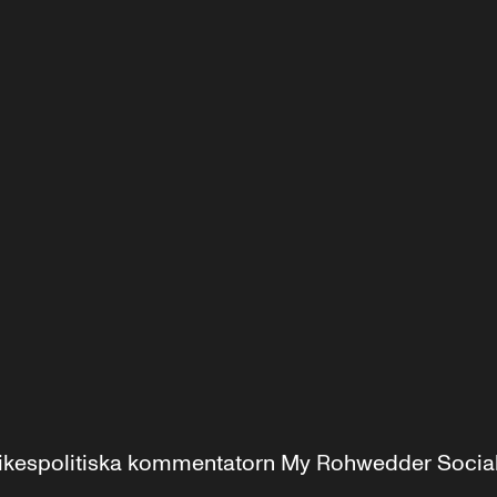
r inrikespolitiska kommentatorn My Rohwedder Soci