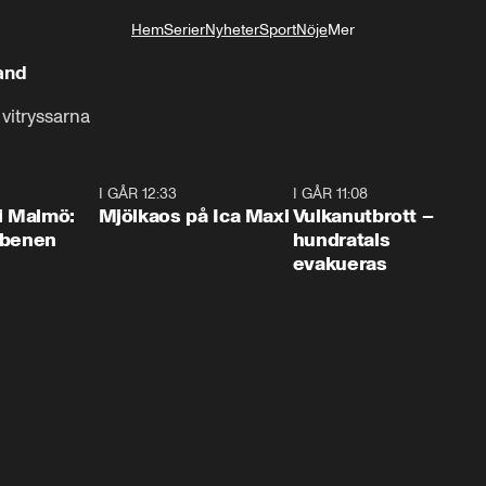
Hem
Serier
Nyheter
Sport
Nöje
Mer
Livsstil
and
 vitryssarna
1:10
I GÅR 12:33
0:24
I GÅR 11:08
0:2
i Malmö:
Mjölkaos på Ica Maxi
Vulkanutbrott –
 benen
hundratals
evakueras