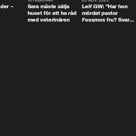
4:24
10 FEBRUARI
4:13
26 NOV. 2025
8:1
der –
Sara måste sälja
Leif GW: ”Har hon
huset för att ha råd
mördat pastor
med veterinären
Fossmos fru? Svar
nej.”