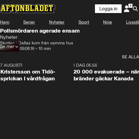
Logga in
Hem
Serier
Nyheter
Sport
Nöje
Livsstil
Polismördaren agerade ensam
Nyheter
Skotten i Dallas kom från samma hus
Se mer
Nyheter
•
09.08.16
•
10 min
SE ALLA
7 AUGUSTI
0:42
I DAG 05:56
Kristersson om Tidö-
20 000 evakuerade – nä
sprickan i vårdfrågan
bränder gäckar Kanada