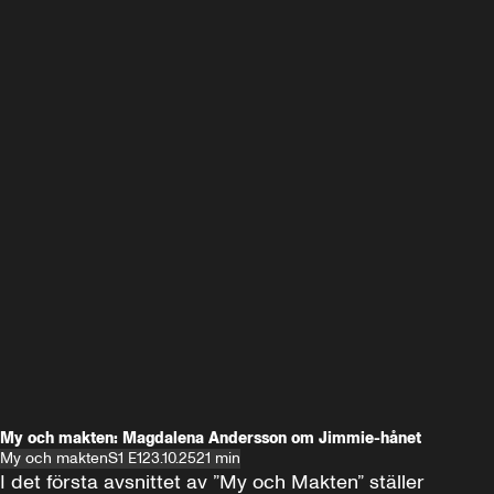
My och makten: Magdalena Andersson om Jimmie-hånet
My och makten
S1 E1
23.10.25
21 min
I det första avsnittet av ”My och Makten” ställer 