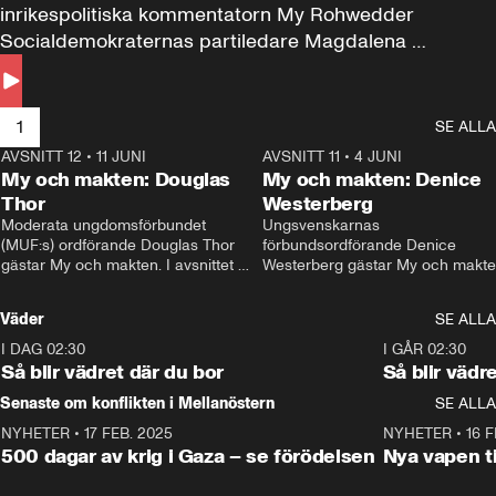
inrikespolitiska kommentatorn My Rohwedder 
Socialdemokraternas partiledare Magdalena 
Andersson till svars.
1
SE ALLA
AVSNITT 12
•
11 JUNI
26:27
AVSNITT 11
•
4 JUNI
2
My och makten: Douglas
My och makten: Denice
Thor
Westerberg
Moderata ungdomsförbundet 
Ungsvenskarnas 
(MUF:s) ordförande Douglas Thor 
förbundsordförande Denice 
gästar My och makten. I avsnittet 
Westerberg gästar My och makten.
diskuteras tonårsutvisningarna och 
avsnittet diskuteras migrationsfrå
hur Moderaterna ska locka väljare till 
och hur SD ska locka kvinnliga 
Väder
SE ALLA
valet i höst. 
väljare. 
I DAG 02:30
1:06
I GÅR 02:30
Så blir vädret där du bor
Så blir vädr
Senaste om konflikten i Mellanöstern
SE ALLA
NYHETER
•
17 FEB. 2025
0:45
NYHETER
•
16 F
500 dagar av krig i Gaza – se förödelsen
Nya vapen ti