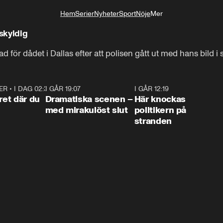
Hem
Serier
Nyheter
Sport
Nöje
Mer
Livsstil
skyldig
för dådet i Dallas efter att polisen gått ut med hans bild i 
ER
•
I DAG 02:30
1:06
I GÅR 19:07
0:42
I GÅR 12:19
0:4
ret där du
Dramatiska scenen –
Här knockas
med mirakulöst slut
politikern på
stranden