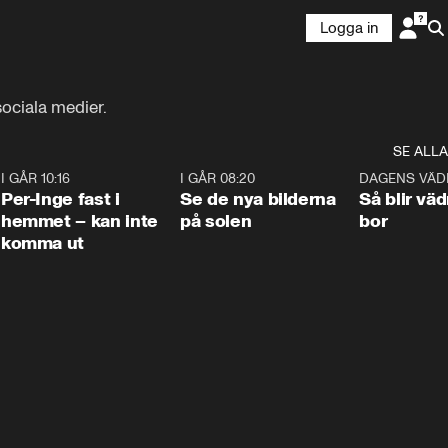
Logga in
sociala medier.
SE ALLA
5
I GÅR 10:16
1:26
I GÅR 08:20
0:31
DAGENS VÄD
Per-Inge fast i
Se de nya bilderna
Så blir väd
hemmet – kan inte
på solen
bor
komma ut