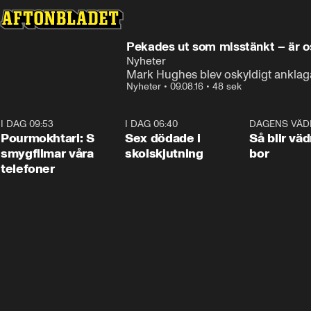
Pekades ut som misstänkt – är o
Nyheter
Mark Hughes blev oskyldigt anklagad 
Nyheter
•
09.08.16
•
48 sek
I DAG 09:53
1:36
I DAG 06:40
0:47
DAGENS VÄD
Pourmokhtari: S
Sex dödade i
Så blir väd
smygfilmar våra
skolskjutning
bor
telefoner