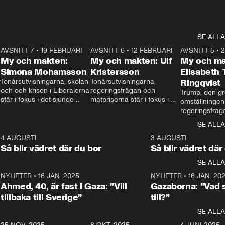
SE ALLA
7
AVSNITT 7
•
19 FEBRUARI
24:30
AVSNITT 6
•
12 FEBRUARI
27:30
AVSNITT 5
•
My och makten:
My och makten: Ulf
My och ma
Simona Mohamsson
Kristersson
Elisabeth
 
Tonårsutvisningarna, skolan 
Tonårsutvisningarna, 
Ringqvist
och och krisen i Liberalerna 
regeringsfrågan och 
Trump, den gr
står i fokus i det sjunde 
matpriserna står i fokus i 
omställningen
avsnittet av ”My och 
det sjätte avsnittet av ”My 
regeringsfråga
makten”. Se när 
och makten”. Se när 
centrum i det 
SE ALLA
Aftonbladets inrikespolitiska 
Aftonbladets inrikespolitiska 
avsnittet av ”
kommentator My 
kommentator My 
6
4 AUGUSTI
1:06
3 AUGUSTI
Makten”. Se nä
Rohwedder ställer 
Rohwedder ställer 
Så blir vädret där du bor
Så blir vädret där
Aftonbladets in
utbildnings- och 
statsminister Ulf Kristersson 
kommentator 
SE ALLA
integrationsminister Simona 
till svars.
Rohwedder stäl
Mohamsson till svars.
Centerpartiets
2
NYHETER
•
16 JAN. 2025
1:01
NYHETER
•
16 JAN. 20
Thand Ring till
Ahmed, 40, är fast i Gaza: ”Vill
Gazaborna: ”Vad s
tillbaka till Sverige”
till?”
SE ALLA