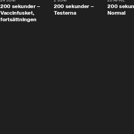
24 JUNI
5:00
2 JUNI
4:23
20 APRIL
200 sekunder –
200 sekunder –
200 sekun
Vaccinfusket,
Testerna
Normal
fortsättningen