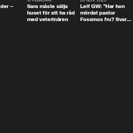
4:24
10 FEBRUARI
4:13
26 NOV. 2025
8:1
der –
Sara måste sälja
Leif GW: ”Har hon
huset för att ha råd
mördat pastor
med veterinären
Fossmos fru? Svar
nej.”