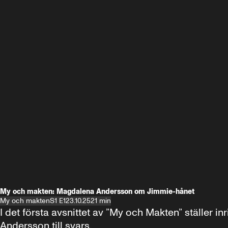
My och makten: Magdalena Andersson om Jimmie-hånet
My och makten
S1 E1
23.10.25
21 min
I det första avsnittet av ”My och Makten” ställe
Andersson till svars.