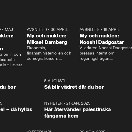
27 MAJ
3:51
AVSNITT 9
•
30 APRIL
24:00
AVSNITT 8
•
16 APRIL
25:1
kten:
My och makten:
My och makten:
Mikael Damberg
Nooshi Dadgostar
on
Ekonomin, 
V-ledaren Nooshi Dadgostar
finansministerrollen och 
pressas internt om 
onomin och 
demografikrisen. 
regeringsfrågan.

lisabeth 
Oppositionen ställs till svars 
I Aftonbladets 
ls till svars 
när Socialdemokraternas 
partiledarutfrågning ”My 
stern gästar 
Mikael Damberg gästar My 
och Makten” sätter hon ner 
My och Makten. 
och Makten. 
foten mot kritikerna:

1:06
5 AUGUSTI
1:0
– Vi ställer upp i val. Ska vi 
 du bor
Så blir vädret där du bor
vara med så sitter vi förstås 
25
1:22
NYHETER
•
21 JAN. 2025
0:5
ael – då hyllas
Här återvänder palestinska
fångarna hem