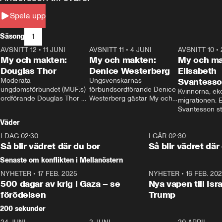
Spela upp
1
Säsong
AVSNITT 12
•
11 JUNI
26:27
AVSNITT 11
•
4 JUNI
23:40
AVSNITT 10
•
My och makten:
My och makten:
My och ma
Douglas Thor
Denice Westerberg
Elisabeth
Moderata 
Ungsvenskarnas 
Svantess
ungdomsförbundet (MUF:s) 
förbundsordförande Denice 
Kvinnorna, ek
ordförande Douglas Thor 
Westerberg gästar My och 
migrationen. E
gästar My och makten. I 
makten. I avsnittet 
Svantesson stäl
avsnittet diskuteras 
diskuteras migrationsfrågan 
när finansmini
Väder
tonårsutvisningarna och hur 
och hur SD ska locka 
Moderaterna ska locka 
kvinnliga väljare. 
I DAG 02:30
1:06
I GÅR 02:30
väljare till valet i höst. 
Så blir vädret där du bor
Så blir vädret där
Senaste om konflikten i Mellanöstern
NYHETER
•
17 FEB. 2025
0:45
NYHETER
•
16 FEB. 20
500 dagar av krig i Gaza – se
Nya vapen till Isr
förödelsen
Trump
200 sekunder