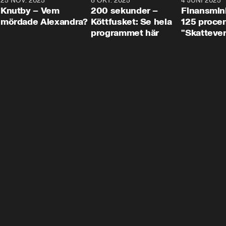
3
25 NOV. 2025
31:05
8 OKT. 2025
4:29
4 JUNI 2025
Knutby – Vem
200 sekunder –
Finansmin
mördade Alexandra?
Köttfusket: Se hela
125 procent
programmet här
"Skattever
viktig uppg