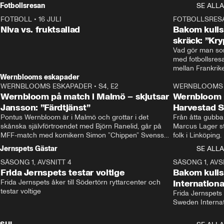
Rydström tar över
Fotbollsresan
SE ALLA
FOTBOLL
•
16 JULI
0:44
FOTBOLLSRES
Niva vs. fruktsallad
Bakom kulis
skräck: ”Kry
Vad gör man som
med fotbollsres
Wernblooms eskapader
WERNBLOOMS ESKAPADER
•
S4, E2
38:23
WERNBLOOMS 
Wernbloom på match i Malmö – skjutsar
Wernbloom 
Jansson: ”Färdtjänst”
Harvestad 
Pontus Wernbloom är i Malmö och grottar i det 
Från åtta gubbar 
skånska självförtroendet med Björn Ranelid, går på 
Marcus Lager sta
MFF-match med komikern Simon ”Chippen” Svensson 
folk i Linköping
och hjälper skadade stjärnbacken Pontus Jansson 
och Wernbloom kl
Jernspets Gästar
SE ALLA
hem. 
SÄSONG 1, AVSNITT 4
13:37
SÄSONG 1, AVS
Frida Jernspets testar voltige
Bakom kuli
Frida Jernspets åker till Södertörn ryttarcenter och 
Internation
testar voltige
Frida Jernspets 
Sweden Interna