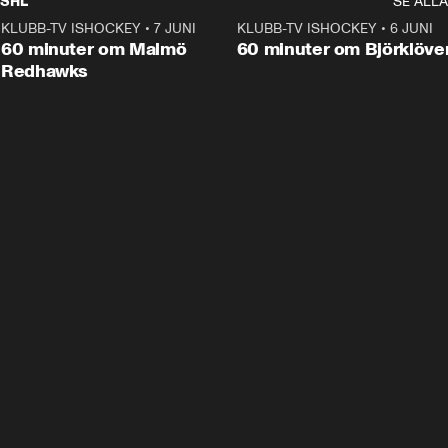
SHL
SE ALLA
KLUBB-TV ISHOCKEY
•
7 JUNI
1:02:53
KLUBB-TV ISHOCKEY
•
6 JUNI
1:0
Plus
60 minuter om Malmö
60 minuter om Björklöve
Redhawks