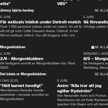
etta”
V85”
Jimmy hjärta hockey
SE ALLA
5 JUNI
11:14
5 JUNI
Får exklusiv inblick under Detroit-match
Så förvandl
Över 1 000 personer jobbar under en match, för att få 
Otroliga jobbet
allt att gå runt i Little Ceasars Arena i Detroit. Vi har 
fått en exklusiv inblick i hur allt fungerar inför och 
under match i världens bästa hockeyliga
Morgonklubben
SE ALLA
2 JUNI
SÄSONG 1, AVSN
2/6 - Morgonklubben
8/5 – Morg
Se tisdagens avsnitt av Morgonklubben här. Start 
Se fredagens av
09.00. 
Det bästa ur Morgonklubben
SE ALLA
I DAG 12:20
1:14
5 JUNI
”Höll barnet hemligt”
Axén: ”Alla tror att jag
Wernblooms Keisuke Honda-
ogillar Rydström”
anekdoter i senaste avsnittet av 
Hör Alexander Axén och Pontus 
Morgonklubben
Wernbloom om att Kalle Karlsson 
sparken från Bajen och att Henrik