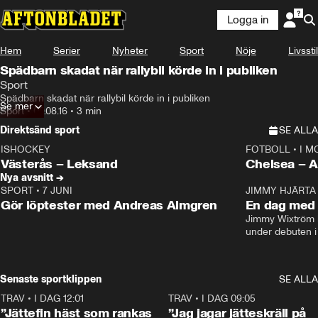
Logga in
Hem
Serier
Nyheter
Sport
Nöje
Livsstil
Spädbarn skadat när rallybil körde in i publiken
Sport
Spädbarn skadat när rallybil körde in i publiken
Se mer
Sport
•
09.08.16
•
3 min
Direktsänd sport
SE ALLA
ISHOCKEY
FOTBOLL
•
I M
LIVE
Plus
Plus
Västerås – Leksand
Chels
Nya avsnitt →
SPORT
•
7 JUNI
16:36
JIMMY HJÄRTA
Gör löptester med Andreas Almgren
En dag med 
Jimmy Wixtröm 
under debuten i
Senaste sportklippen
SE ALLA
TRAV
•
I DAG 12:01
5:16
TRAV
•
I DAG 09:05
”Jättefin häst som rankas
”Jag jagar jätteskräll på