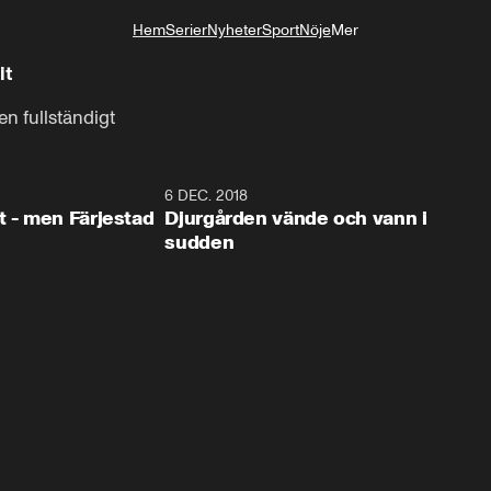
Hem
Serier
Nyheter
Sport
Nöje
Mer
Livsstil
it
n fullständigt
0:35
6 DEC. 2018
0:5
t - men Färjestad
Djurgården vände och vann i
sudden