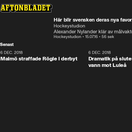
Här blir svensken deras nya favor
Hockeystudion
Alexander Nylander klär av målvakte
Hockeystudion
•
15.07.16
•
56 sek
Senast
6 DEC. 2018
0:50
6 DEC. 2018
Malmö straffade Rögle i derbyt
Dramatik på slute
vann mot Luleå