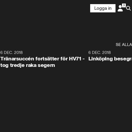
Logga in
SE ALLA
6
6 DEC. 2018
0:50
6 DEC. 2018
Tränarsuccén fortsätter för HV71 -
Linköping besegr
tog tredje raka segern