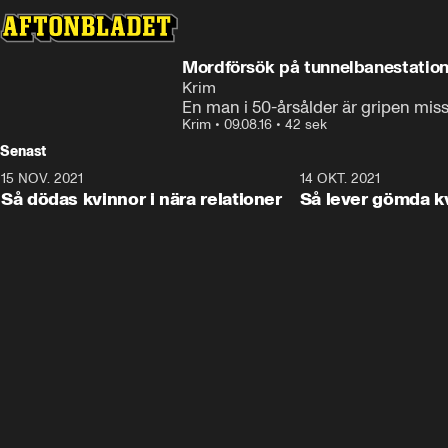
Mordförsök på tunnelbanestation
Krim
En man i 50-årsålder är gripen miss
Krim
•
09.08.16
•
42 sek
Senast
15 NOV. 2021
3:28
14 OKT. 2021
Så dödas kvinnor i nära relationer
Så lever gömda k