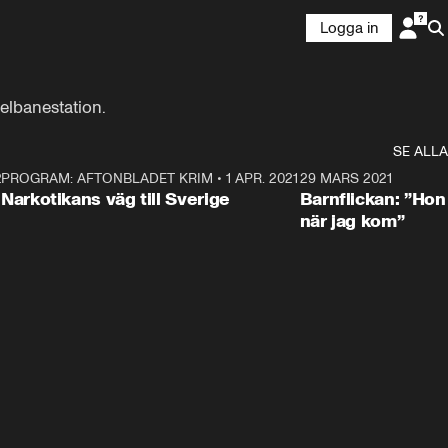
Logga in
nelbanestation.
SE ALLA
21
5
PROGRAM: AFTONBLADET KRIM
•
1 APR. 2021
1:52
29 MARS 2021
Narkotikans väg till Sverige
Barnflickan: ”Hon
när jag kom”