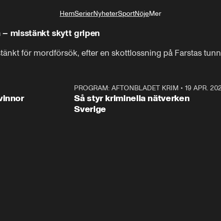
Hem
Serier
Nyheter
Sport
Nöje
Mer
Livsstil
 – misstänkt skytt gripen
tänkt för mordförsök, efter en skottlossning på Farstas tun
3:00
PROGRAM: AFTONBLADET KRIM
•
19 APR. 20
2:5
vinnor
Så styr kriminella nätverken
Sverige