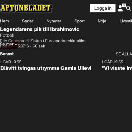
Logga in
Hem
Serier
Nyheter
Sport
Nöje
Livsstil
Legendarens pik till Ibrahimovic
Fotboll
Eric Cantona till Zlatan i Eurosports reklamfilm
Se mer
Fotboll
•
15.07.16
•
66 sek
Senast
SE ALLA
I GÅR 19:55
0:29
I GÅR 19:55
Blåvitt tvingas utrymma Gamla Ullevi
”Vi visste 