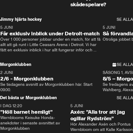
skådespelare?
Jimmy hjärta hockey
SE ALLA
5 JUNI
11:14
5 JUNI
Får exklusiv inblick under Detroit-match
Så förvandl
Över 1 000 personer jobbar under en match, för att få 
Otroliga jobbet
allt att gå runt i Little Ceasars Arena i Detroit. Vi har 
fått en exklusiv inblick i hur allt fungerar inför och 
under match i världens bästa hockeyliga
Morgonklubben
SE ALLA
2 JUNI
SÄSONG 1, AVSN
2/6 - Morgonklubben
8/5 – Morg
Se tisdagens avsnitt av Morgonklubben här. Start 
Se fredagens av
09.00. 
Det bästa ur Morgonklubben
SE ALLA
I DAG 12:20
1:14
5 JUNI
”Höll barnet hemligt”
Axén: ”Alla tror att jag
Wernblooms Keisuke Honda-
ogillar Rydström”
anekdoter i senaste avsnittet av 
Hör Alexander Axén och Pontus 
Morgonklubben
Wernbloom om att Kalle Karlsson 