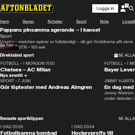
Logga in
Hem
Serier
Nyheter
Sport
Nöje
Livsstil
Pappans pinsamma agerande – i kaoset
Sport
Ungdomsmatchen spårar ur fullständigt – då gör föräldrarna allt värre
Se mer
Sport
•
18.07.16
•
103 sek
Direktsänd sport
SE ALLA
FOTBOLL
•
I MORGON 11:50
FOTBOLL
•
I M
Plus
Plus
Chelsea – AC Milan
Bayer Lever
Nya avsnitt →
SPORT
•
7 JUNI
16:36
JIMMY HJÄRTA
Gör löptester med Andreas Almgren
En dag med 
Jimmy Wixtröm 
under debuten i
Senaste sportklippen
SE ALLA
I DAG 20:55
0:29
I DAG 20:54
Fotbollsarena bombad
Hockeyproffs till