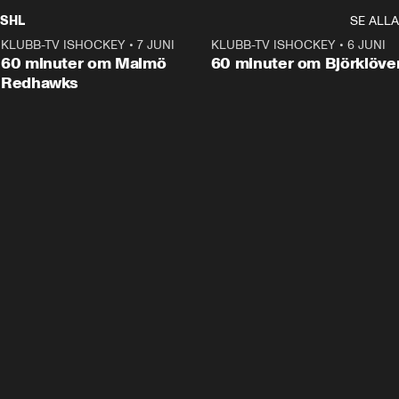
SHL
SE ALLA
KLUBB-TV ISHOCKEY
•
7 JUNI
1:02:53
KLUBB-TV ISHOCKEY
•
6 JUNI
1:0
Plus
60 minuter om Malmö
60 minuter om Björklöve
Redhawks