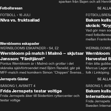
sparken från Bajen och att Henrik
Rydström tar över
Fotbollsresan
SE ALLA
FOTBOLL
•
16 JULI
0:44
FOTBOLLSRES
Niva vs. fruktsallad
Bakom kulis
skräck: ”Kry
Vad gör man som
med fotbollsres
Wernblooms eskapader
WERNBLOOMS ESKAPADER
•
S4, E2
38:23
WERNBLOOMS 
Wernbloom på match i Malmö – skjutsar
Wernbloom 
Jansson: ”Färdtjänst”
Harvestad 
Pontus Wernbloom är i Malmö och grottar i det 
Från åtta gubbar 
skånska självförtroendet med Björn Ranelid, går på 
Marcus Lager sta
MFF-match med komikern Simon ”Chippen” Svensson 
folk i Linköping
och hjälper skadade stjärnbacken Pontus Jansson 
och Wernbloom kl
Jernspets Gästar
SE ALLA
hem. 
SÄSONG 1, AVSNITT 4
13:37
SÄSONG 1, AVS
Frida Jernspets testar voltige
Bakom kuli
Frida Jernspets åker till Södertörn ryttarcenter och 
Internation
testar voltige
Frida Jernspets 
Sweden Interna