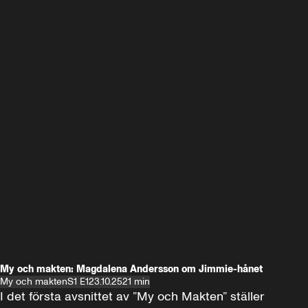
My och makten: Magdalena Andersson om Jimmie-hånet
My och makten
S1 E1
23.10.25
21 min
I det första avsnittet av ”My och Makten” ställer 