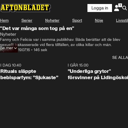
Logga in
Hem
Serier
Nyheter
Sport
Nöje
Livsstil
"Det var många som tog på en"
Nyheter
Fanny och Felicia var i samma publikhav. Båda berättar att de blev 
sexuellt trakasserade vid flera tillfällen, av olika killar och män.
Se mer
Nyheter
•
19.07.16
•
146 sek
SE ALLA
I DAG 10:40
1:01
I GÅR 15:00
Rituals släppte
”Underliga grytor"
bebisparfym: ”Sjukaste”
försvinner på Lidingösko