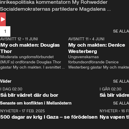
inrikespolitiska kommentatorn My Rohwedder 
Socialdemokraternas partiledare Magdalena 
Andersson till svars.
1
SE ALLA
AVSNITT 12
•
11 JUNI
26:27
AVSNITT 11
•
4 JUNI
2
My och makten: Douglas
My och makten: Denice
Thor
Westerberg
Moderata ungdomsförbundet 
Ungsvenskarnas 
(MUF:s) ordförande Douglas Thor 
förbundsordförande Denice 
gästar My och makten. I avsnittet 
Westerberg gästar My och makten.
diskuteras tonårsutvisningarna och 
avsnittet diskuteras migrationsfrå
hur Moderaterna ska locka väljare till 
och hur SD ska locka kvinnliga 
Väder
SE ALLA
valet i höst. 
väljare. 
I DAG 02:30
1:06
I GÅR 02:30
Så blir vädret där du bor
Så blir vädr
Senaste om konflikten i Mellanöstern
SE ALLA
NYHETER
•
17 FEB. 2025
0:45
NYHETER
•
16 F
500 dagar av krig i Gaza – se förödelsen
Nya vapen ti