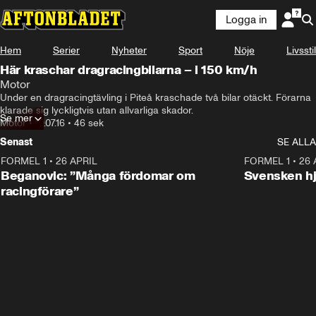
Logga in
Hem
Serier
Nyheter
Sport
Nöje
Livsstil
Här kraschar dragracingbilarna – i 150 km/h
Motor
Under en dragracingtävling i Piteå kraschade två bilar otäckt. Förarna 
klarade sig lyckligtvis utan allvarliga skador.
Se mer
Motor
•
19.07.16
•
46 sek
Senast
SE ALLA
FORMEL 1
•
26 APRIL
1:10
FORMEL 1
•
26 
Beganovic: ”Många fördomar om
Svensken hj
racingförare”