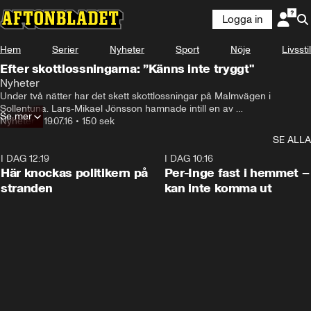
Logga in
Hem
Serier
Nyheter
Sport
Nöje
Livsstil
Efter skottlossningarna: ”Känns inte tryggt"
Nyheter
Under två nätter har det skett skottlossningar på Malmvägen i 
Sollentuna. Lars-Mikael Jönsson hamnade intill en av 
Se mer
skottlossningarna, medan Olof Sjöströms hyrbil blev skottskadad.
Nyheter
•
19.07.16
•
150 sek
SE ALLA
I DAG 12:19
0:45
I DAG 10:16
Här knockas politikern på
Per-Inge fast i hemmet –
stranden
kan inte komma ut