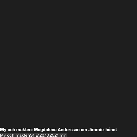
My och makten: Magdalena Andersson om Jimmie-hånet
My och makten
S1 E1
23.10.25
21 min