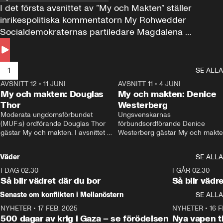
I det första avsnittet av ”My och Makten” ställer 
inrikespolitiska kommentatorn My Rohwedder 
Socialdemokraternas partiledare Magdalena 
Andersson till svars.
1
SE ALLA
AVSNITT 12
•
11 JUNI
26:27
AVSNITT 11
•
4 JUNI
2
My och makten: Douglas
My och makten: Denice
Thor
Westerberg
Moderata ungdomsförbundet 
Ungsvenskarnas 
(MUF:s) ordförande Douglas Thor 
förbundsordförande Denice 
gästar My och makten. I avsnittet 
Westerberg gästar My och makten.
diskuteras tonårsutvisningarna och 
avsnittet diskuteras migrationsfrå
hur Moderaterna ska locka väljare till 
och hur SD ska locka kvinnliga 
Väder
SE ALLA
valet i höst. 
väljare. 
I DAG 02:30
1:06
I GÅR 02:30
Så blir vädret där du bor
Så blir vädr
Senaste om konflikten i Mellanöstern
SE ALLA
NYHETER
•
17 FEB. 2025
0:45
NYHETER
•
16 F
500 dagar av krig i Gaza – se förödelsen
Nya vapen ti