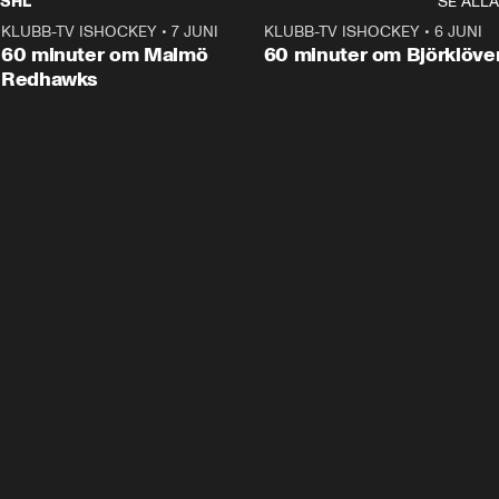
SHL
SE ALLA
KLUBB-TV ISHOCKEY
•
7 JUNI
1:02:53
KLUBB-TV ISHOCKEY
•
6 JUNI
1:0
Plus
60 minuter om Malmö
60 minuter om Björklöve
Redhawks