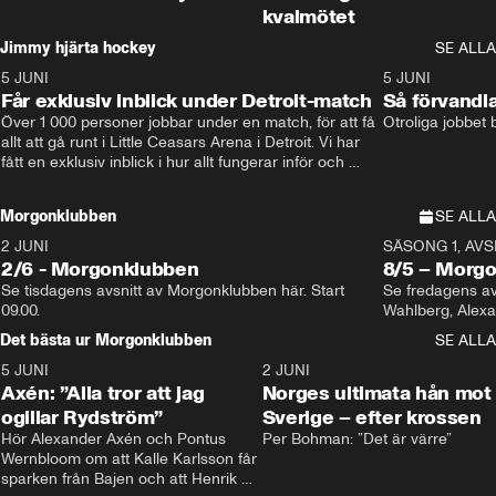
kvalmötet
Jimmy hjärta hockey
SE ALLA
5 JUNI
11:14
5 JUNI
Får exklusiv inblick under Detroit-match
Så förvandl
Över 1 000 personer jobbar under en match, för att få 
Otroliga jobbet
allt att gå runt i Little Ceasars Arena i Detroit. Vi har 
fått en exklusiv inblick i hur allt fungerar inför och 
under match i världens bästa hockeyliga
Morgonklubben
SE ALLA
2 JUNI
SÄSONG 1, AVSN
2/6 - Morgonklubben
8/5 – Morg
Se tisdagens avsnitt av Morgonklubben här. Start 
Se fredagens av
09.00. 
Det bästa ur Morgonklubben
SE ALLA
5 JUNI
0:44
2 JUNI
Axén: ”Alla tror att jag
Norges ultimata hån mot
ogillar Rydström”
Sverige – efter krossen
Hör Alexander Axén och Pontus 
Per Bohman: ”Det är värre”
Wernbloom om att Kalle Karlsson får 
sparken från Bajen och att Henrik 