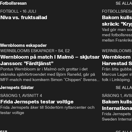
Rydström tar över
Fotbollsresan
SE ALLA
FOTBOLL
•
16 JULI
0:44
FOTBOLLSRES
Niva vs. fruktsallad
Bakom kulis
skräck: ”Kry
Vad gör man som
med fotbollsres
Wernblooms eskapader
WERNBLOOMS ESKAPADER
•
S4, E2
38:23
WERNBLOOMS 
Wernbloom på match i Malmö – skjutsar
Wernbloom 
Jansson: ”Färdtjänst”
Harvestad 
Pontus Wernbloom är i Malmö och grottar i det 
Från åtta gubbar 
skånska självförtroendet med Björn Ranelid, går på 
Marcus Lager sta
MFF-match med komikern Simon ”Chippen” Svensson 
folk i Linköping
och hjälper skadade stjärnbacken Pontus Jansson 
och Wernbloom kl
Jernspets Gästar
SE ALLA
hem. 
SÄSONG 1, AVSNITT 4
13:37
SÄSONG 1, AVS
Frida Jernspets testar voltige
Bakom kuli
Frida Jernspets åker till Södertörn ryttarcenter och 
Internation
testar voltige
Frida Jernspets 
Sweden Interna