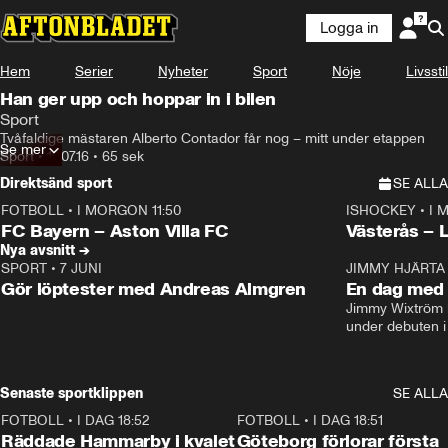
Logga in
Hem
Serier
Nyheter
Sport
Nöje
Livsstil
Han ger upp och hoppar in i bilen
Sport
Tvåfaldige mästaren Alberto Contador får nog – mitt under etappen
Se mer
Sport
•
19.07.16
•
65 sek
Direktsänd sport
SE ALLA
FOTBOLL
•
I MORGON 11:50
ISHOCKEY
•
I 
Plus
Plus
FC Bayern – Aston Villa FC
Västerås – 
Nya avsnitt →
SPORT
•
7 JUNI
16:36
JIMMY HJÄRTA
Gör löptester med Andreas Almgren
En dag med 
Jimmy Wixtröm 
under debuten i
Senaste sportklippen
SE ALLA
FOTBOLL
•
I DAG 18:52
2:17
FOTBOLL
•
I DAG 18:51
Räddade Hammarby i kvalet
Göteborg förlorar första