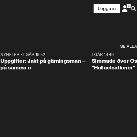
Logga in
SE ALLA
0
NYHETER
•
I GÅR 18:52
0:33
I GÅR 18:46
Uppgifter: Jakt på gärningsman –
Simmade över Öst
på samma ö
"Hallucinationer"