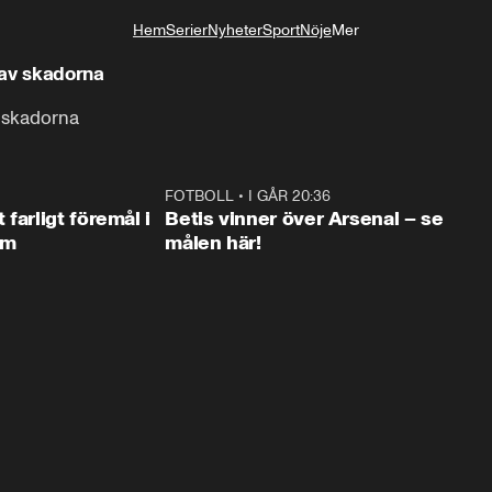
Hem
Serier
Nyheter
Sport
Nöje
Mer
Livsstil
 av skadorna
v skadorna
0:35
FOTBOLL
•
I GÅR 20:36
1:3
farligt föremål i
Betis vinner över Arsenal – se
lm
målen här!