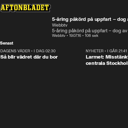
5-åring påkörd på uppfart – dog
Webbtv
5-åring påkörd på uppfart – dog a
Webbtv
•
19.07.16
•
108 sek
Senast
DAGENS VÄDER
•
I DAG 02:30
1:06
NYHETER
•
I GÅR 21:41
Så blir vädret där du bor
Larmet: Misstänkt 
centrala Stockho