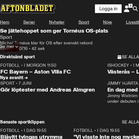
Logga in
Hem
Serier
Nyheter
Sport
Nöje
Livsstil
Se jättehoppet som ger Tornéus OS-plats
Sport
Michel Tornéus klar för OS efter svenskt rekord
Se mer
Sport
•
19.07.16
•
42 sek
Direktsänd sport
SE ALLA
FOTBOLL
•
I MORGON 11:50
ISHOCKEY
•
I 
Plus
Plus
FC Bayern – Aston Villa FC
Västerås – 
Nya avsnitt →
SPORT
•
7 JUNI
16:36
JIMMY HJÄRTA
Gör löptester med Andreas Almgren
En dag med 
Jimmy Wixtröm 
under debuten i
Senaste sportklippen
SE ALLA
FOTBOLL
•
I DAG 19:55
0:29
FOTBOLL
•
I DAG 19:55
Blåvitt tvingas utrymma
”Vi visste inte nog mycke