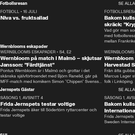
Rydström tar över
Fotbollsresan
SE ALLA
FOTBOLL
•
16 JULI
0:44
FOTBOLLSRES
Niva vs. fruktsallad
Bakom kulis
skräck: ”Kry
Vad gör man som
med fotbollsres
Wernblooms eskapader
WERNBLOOMS ESKAPADER
•
S4, E2
38:23
WERNBLOOMS 
Wernbloom på match i Malmö – skjutsar
Wernbloom 
Jansson: ”Färdtjänst”
Harvestad 
Pontus Wernbloom är i Malmö och grottar i det 
Från åtta gubbar 
skånska självförtroendet med Björn Ranelid, går på 
Marcus Lager sta
MFF-match med komikern Simon ”Chippen” Svensson 
folk i Linköping
och hjälper skadade stjärnbacken Pontus Jansson 
och Wernbloom kl
Jernspets Gästar
SE ALLA
hem. 
SÄSONG 1, AVSNITT 4
13:37
SÄSONG 1, AVS
Frida Jernspets testar voltige
Bakom kuli
Frida Jernspets åker till Södertörn ryttarcenter och 
Internation
testar voltige
Frida Jernspets 
Sweden Interna