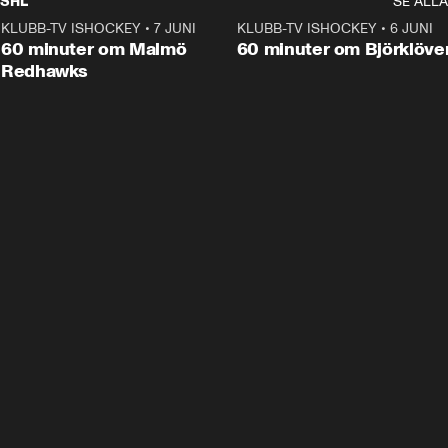
SHL
SE ALLA
KLUBB-TV ISHOCKEY
•
7 JUNI
1:02:53
KLUBB-TV ISHOCKEY
•
6 JUNI
1:0
Plus
60 minuter om Malmö
60 minuter om Björklöve
Redhawks