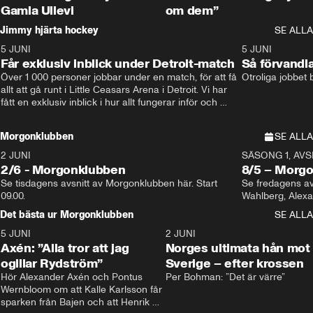
Gamla Ullevi
om dem”
Jimmy hjärta hockey
SE ALLA
5 JUNI
11:14
5 JUNI
Får exklusiv inblick under Detroit-match
Så förvandl
Över 1 000 personer jobbar under en match, för att få 
Otroliga jobbet
allt att gå runt i Little Ceasars Arena i Detroit. Vi har 
fått en exklusiv inblick i hur allt fungerar inför och 
under match i världens bästa hockeyliga
Morgonklubben
SE ALLA
2 JUNI
SÄSONG 1, AVSN
2/6 - Morgonklubben
8/5 – Morg
Se tisdagens avsnitt av Morgonklubben här. Start 
Se fredagens av
09.00. 
Det bästa ur Morgonklubben
SE ALLA
5 JUNI
0:44
2 JUNI
Axén: ”Alla tror att jag
Norges ultimata hån mot
ogillar Rydström”
Sverige – efter krossen
Hör Alexander Axén och Pontus 
Per Bohman: ”Det är värre”
Wernbloom om att Kalle Karlsson får 
sparken från Bajen och att Henrik 