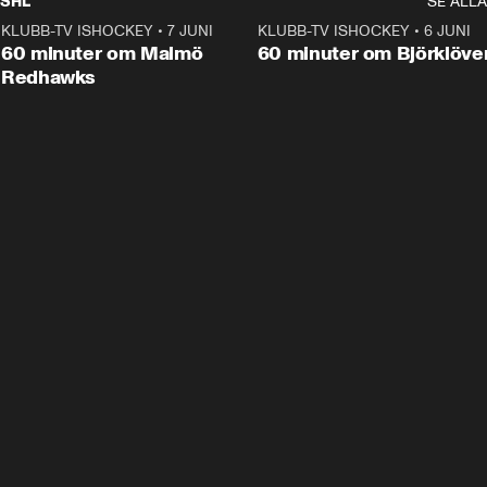
SHL
SE ALLA
KLUBB-TV ISHOCKEY
•
7 JUNI
1:02:53
KLUBB-TV ISHOCKEY
•
6 JUNI
1:0
Plus
60 minuter om Malmö
60 minuter om Björklöve
Redhawks