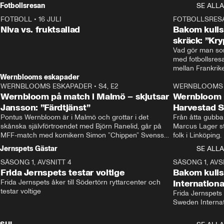
Rydström tar över
Fotbollsresan
SE ALLA
FOTBOLL
•
16 JULI
0:44
FOTBOLLSRES
Niva vs. fruktsallad
Bakom kulis
skräck: ”Kry
Vad gör man som
med fotbollsres
Wernblooms eskapader
WERNBLOOMS ESKAPADER
•
S4, E2
38:23
WERNBLOOMS 
Wernbloom på match i Malmö – skjutsar
Wernbloom 
Jansson: ”Färdtjänst”
Harvestad 
Pontus Wernbloom är i Malmö och grottar i det 
Från åtta gubbar 
skånska självförtroendet med Björn Ranelid, går på 
Marcus Lager sta
MFF-match med komikern Simon ”Chippen” Svensson 
folk i Linköping
och hjälper skadade stjärnbacken Pontus Jansson 
och Wernbloom kl
Jernspets Gästar
SE ALLA
hem. 
SÄSONG 1, AVSNITT 4
13:37
SÄSONG 1, AVS
Frida Jernspets testar voltige
Bakom kuli
Frida Jernspets åker till Södertörn ryttarcenter och 
Internation
testar voltige
Frida Jernspets 
Sweden Interna