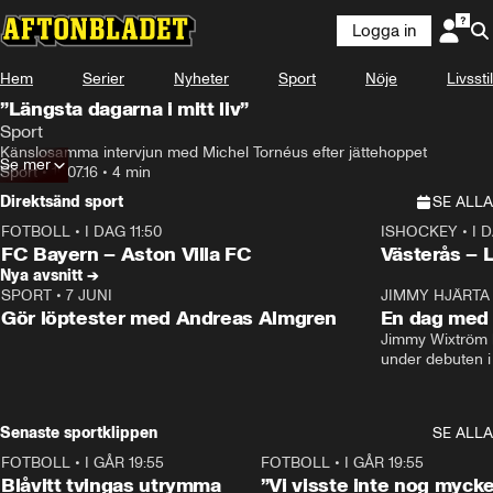
Logga in
Hem
Serier
Nyheter
Sport
Nöje
Livsstil
”Längsta dagarna i mitt liv”
Sport
Känslosamma intervjun med Michel Tornéus efter jättehoppet
Se mer
Sport
•
19.07.16
•
4 min
Direktsänd sport
SE ALLA
FOTBOLL
•
I DAG 11:50
ISHOCKEY
•
I 
Plus
Plus
FC Bayern – Aston Villa FC
Västerås – 
Nya avsnitt →
SPORT
•
7 JUNI
16:36
JIMMY HJÄRTA
Gör löptester med Andreas Almgren
En dag med 
Jimmy Wixtröm 
under debuten i
Senaste sportklippen
SE ALLA
FOTBOLL
•
I GÅR 19:55
0:29
FOTBOLL
•
I GÅR 19:55
Blåvitt tvingas utrymma
”Vi visste inte nog mycke