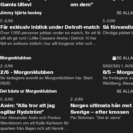
Gamla Ullevi
om dem”
Jimmy hjärta hockey
SE ALLA
5 JUNI
11:14
5 JUNI
Får exklusiv inblick under Detroit-match
Så förvandl
Över 1 000 personer jobbar under en match, för att få 
Otroliga jobbet
allt att gå runt i Little Ceasars Arena i Detroit. Vi har 
fått en exklusiv inblick i hur allt fungerar inför och 
under match i världens bästa hockeyliga
Morgonklubben
SE ALLA
2 JUNI
SÄSONG 1, AVSN
2/6 - Morgonklubben
8/5 – Morg
Se tisdagens avsnitt av Morgonklubben här. Start 
Se fredagens av
09.00. 
Det bästa ur Morgonklubben
SE ALLA
5 JUNI
0:44
2 JUNI
Axén: ”Alla tror att jag
Norges ultimata hån mot
ogillar Rydström”
Sverige – efter krossen
Hör Alexander Axén och Pontus 
Per Bohman: ”Det är värre”
Wernbloom om att Kalle Karlsson får 
sparken från Bajen och att Henrik 