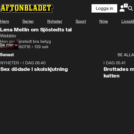
Logga in
Hem
Serier
Nyheter
Sport
Nöje
Livsstil
Lena Mellin om Sjöstedts tal
Webbtv
Hon ger Sjöstedt bra betyg
Se mer
Webbtv
•
19.07.16
•
139 sek
Senast
SE ALLA
NYHETER
•
I DAG 06:40
0:35
I DAG 05:41
Sex dödade i skolskjutning
Brottades m
katten