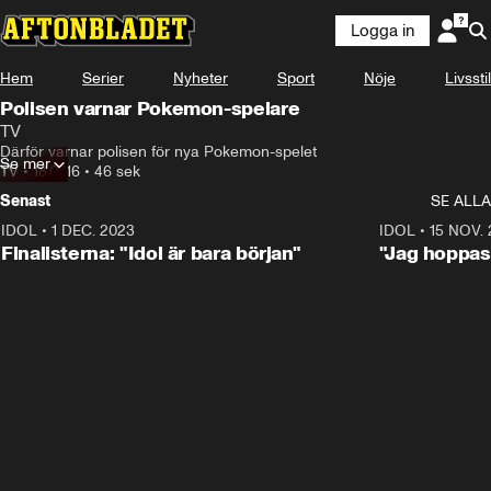
Logga in
Hem
Serier
Nyheter
Sport
Nöje
Livsstil
Polisen varnar Pokemon-spelare
TV
Därför varnar polisen för nya Pokemon-spelet
Se mer
TV
•
18.07.16
•
46 sek
Senast
SE ALLA
IDOL
•
1 DEC. 2023
0:56
IDOL
•
15 NOV.
Finalisterna: "Idol är bara början"
"Jag hoppas 