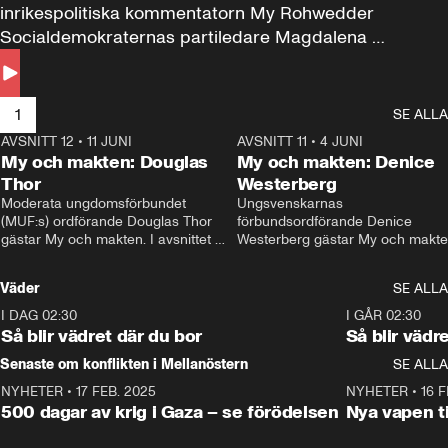
inrikespolitiska kommentatorn My Rohwedder 
Socialdemokraternas partiledare Magdalena 
Andersson till svars.
1
SE ALLA
AVSNITT 12
•
11 JUNI
26:27
AVSNITT 11
•
4 JUNI
2
My och makten: Douglas
My och makten: Denice
Thor
Westerberg
Moderata ungdomsförbundet 
Ungsvenskarnas 
(MUF:s) ordförande Douglas Thor 
förbundsordförande Denice 
gästar My och makten. I avsnittet 
Westerberg gästar My och makten.
diskuteras tonårsutvisningarna och 
avsnittet diskuteras migrationsfrå
hur Moderaterna ska locka väljare till 
och hur SD ska locka kvinnliga 
Väder
SE ALLA
valet i höst. 
väljare. 
I DAG 02:30
1:06
I GÅR 02:30
Så blir vädret där du bor
Så blir vädr
Senaste om konflikten i Mellanöstern
SE ALLA
NYHETER
•
17 FEB. 2025
0:45
NYHETER
•
16 F
500 dagar av krig i Gaza – se förödelsen
Nya vapen ti