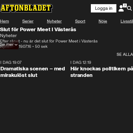
Logga in
Hem
Serier
Nyheter
Sport
Nöje
Livsstil
Slut för Power Meet i Västerås
Nyheter
Efter rånet - nu är det slut för Power Meet i Västerås
Se mer
Nyheter
•
19.07.16
•
50 sek
SE ALLA
I DAG 19:07
0:42
I DAG 12:19
Dramatiska scenen – med
Här knockas politikern p
mirakulöst slut
stranden