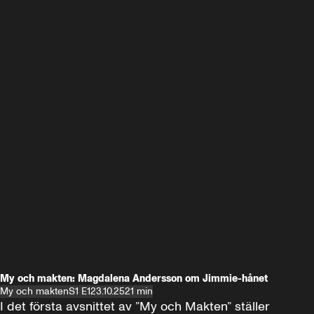
My och makten: Magdalena Andersson om Jimmie-hånet
My och makten
S1 E1
23.10.25
21 min
I det första avsnittet av ”My och Makten” ställer 