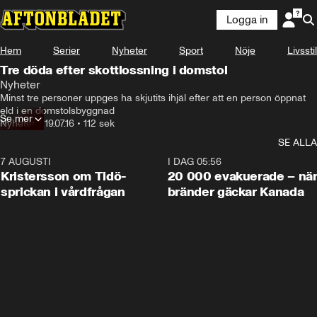
Logga in
Hem
Serier
Nyheter
Sport
Nöje
Livsstil
Tre döda efter skottlossning i domstol
Nyheter
Minst tre personer uppges ha skjutits ihjäl efter att en person öppnat 
eld i en domstolsbyggnad
Se mer
Nyheter
•
19.07.16
•
112 sek
SE ALLA
7 AUGUSTI
0:42
I DAG 05:56
Kristersson om Tidö-
20 000 evakuerade – nä
sprickan i vårdfrågan
bränder gäckar Kanada