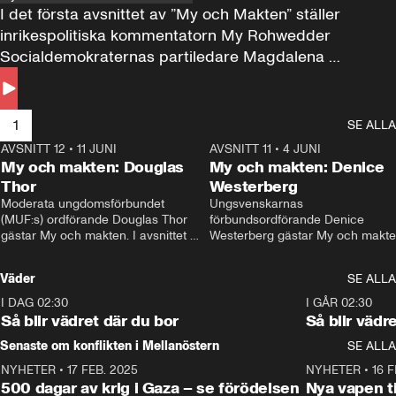
I det första avsnittet av ”My och Makten” ställer 
inrikespolitiska kommentatorn My Rohwedder 
Socialdemokraternas partiledare Magdalena 
Andersson till svars.
1
SE ALLA
AVSNITT 12
•
11 JUNI
26:27
AVSNITT 11
•
4 JUNI
2
My och makten: Douglas
My och makten: Denice
Thor
Westerberg
Moderata ungdomsförbundet 
Ungsvenskarnas 
(MUF:s) ordförande Douglas Thor 
förbundsordförande Denice 
gästar My och makten. I avsnittet 
Westerberg gästar My och makten.
diskuteras tonårsutvisningarna och 
avsnittet diskuteras migrationsfrå
hur Moderaterna ska locka väljare till 
och hur SD ska locka kvinnliga 
Väder
SE ALLA
valet i höst. 
väljare. 
I DAG 02:30
1:06
I GÅR 02:30
Så blir vädret där du bor
Så blir vädr
Senaste om konflikten i Mellanöstern
SE ALLA
NYHETER
•
17 FEB. 2025
0:45
NYHETER
•
16 F
500 dagar av krig i Gaza – se förödelsen
Nya vapen ti