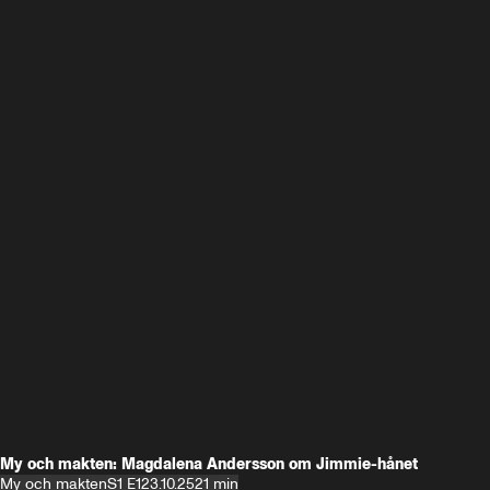
My och makten: Magdalena Andersson om Jimmie-hånet
My och makten
S1 E1
23.10.25
21 min