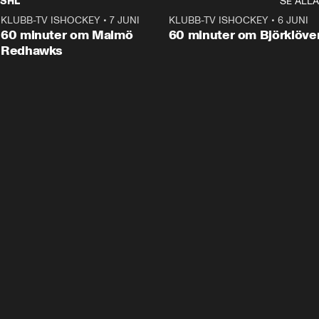
SHL
SE ALLA
KLUBB-TV ISHOCKEY
•
7 JUNI
1:02:53
KLUBB-TV ISHOCKEY
•
6 JUNI
1:0
Plus
60 minuter om Malmö
60 minuter om Björklöve
Redhawks