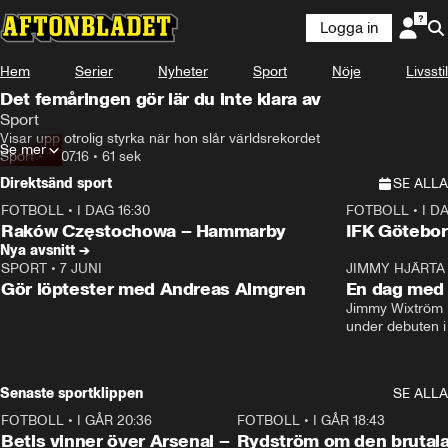
Logga in
Hem
Serier
Nyheter
Sport
Nöje
Livsstil
Det femåringen gör lär du inte klara av
Sport
Visar upp otrolig styrka när hon slår världsrekordet
Se mer
Sport
•
19.07.16
•
61 sek
Direktsänd sport
SE ALLA
FOTBOLL
•
I DAG 16:30
FOTBOLL
•
I D
Plus
Plus
Raków Częstochowa – Hammarby
IFK Götebor
Nya avsnitt →
SPORT
•
7 JUNI
16:36
JIMMY HJÄRTA
Gör löptester med Andreas Almgren
En dag med 
Jimmy Wixtröm 
under debuten i
Senaste sportklippen
SE ALLA
FOTBOLL
•
I GÅR 20:36
1:30
FOTBOLL
•
I GÅR 18:43
Betis vinner över Arsenal –
Rydström om den brutal