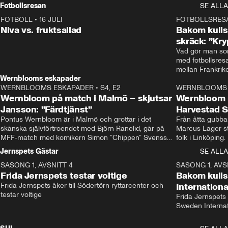
Rydström tar över
Fotbollsresan
SE ALLA
FOTBOLL
•
16 JULI
0:44
FOTBOLLSRES
Niva vs. fruktsallad
Bakom kulis
skräck: ”Kry
Vad gör man som
med fotbollsres
Wernblooms eskapader
WERNBLOOMS ESKAPADER
•
S4, E2
38:23
WERNBLOOMS 
Wernbloom på match i Malmö – skjutsar
Wernbloom 
Jansson: ”Färdtjänst”
Harvestad 
Pontus Wernbloom är i Malmö och grottar i det 
Från åtta gubbar 
skånska självförtroendet med Björn Ranelid, går på 
Marcus Lager sta
MFF-match med komikern Simon ”Chippen” Svensson 
folk i Linköping
och hjälper skadade stjärnbacken Pontus Jansson 
och Wernbloom kl
Jernspets Gästar
SE ALLA
hem. 
SÄSONG 1, AVSNITT 4
13:37
SÄSONG 1, AVS
Frida Jernspets testar voltige
Bakom kuli
Frida Jernspets åker till Södertörn ryttarcenter och 
Internation
testar voltige
Frida Jernspets 
Sweden Interna