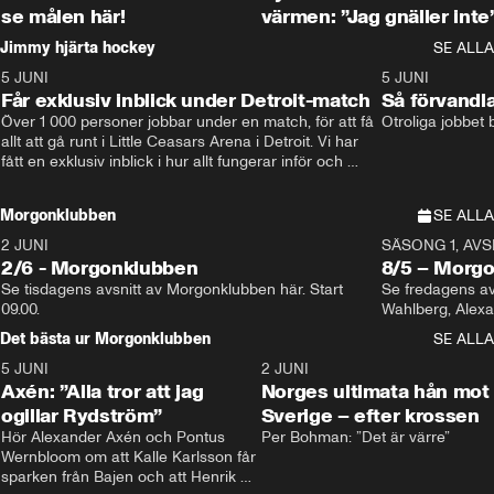
se målen här!
värmen: ”Jag gnäller inte
Jimmy hjärta hockey
SE ALLA
5 JUNI
11:14
5 JUNI
Får exklusiv inblick under Detroit-match
Så förvandl
Över 1 000 personer jobbar under en match, för att få 
Otroliga jobbet
allt att gå runt i Little Ceasars Arena i Detroit. Vi har 
fått en exklusiv inblick i hur allt fungerar inför och 
under match i världens bästa hockeyliga
Morgonklubben
SE ALLA
2 JUNI
SÄSONG 1, AVSN
2/6 - Morgonklubben
8/5 – Morg
Se tisdagens avsnitt av Morgonklubben här. Start 
Se fredagens av
09.00. 
Det bästa ur Morgonklubben
SE ALLA
5 JUNI
0:44
2 JUNI
Axén: ”Alla tror att jag
Norges ultimata hån mot
ogillar Rydström”
Sverige – efter krossen
Hör Alexander Axén och Pontus 
Per Bohman: ”Det är värre”
Wernbloom om att Kalle Karlsson får 
sparken från Bajen och att Henrik 