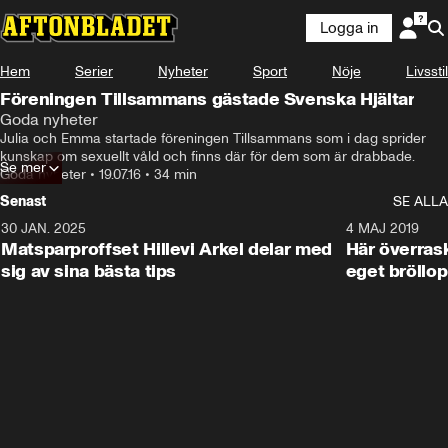
Logga in
Hem
Serier
Nyheter
Sport
Nöje
Livsstil
Föreningen Tillsammans gästade Svenska Hjältar
Goda nyheter
Julia och Emma startade föreningen Tillsammans som i dag sprider 
kunskap om sexuellt våld och finns där för dem som är drabbade.
Se mer
Goda nyheter
•
19.07.16
•
34 min
Senast
SE ALLA
30 JAN. 2025
0:59
4 MAJ 2019
Matsparproffset Hillevi Arkel delar med
Här överrask
sig av sina bästa tips
eget bröllop