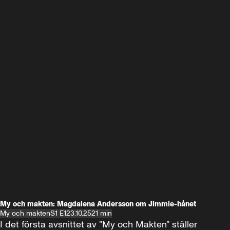
My och makten: Magdalena Andersson om Jimmie-hånet
My och makten
S1 E1
23.10.25
21 min
I det första avsnittet av ”My och Makten” ställer 