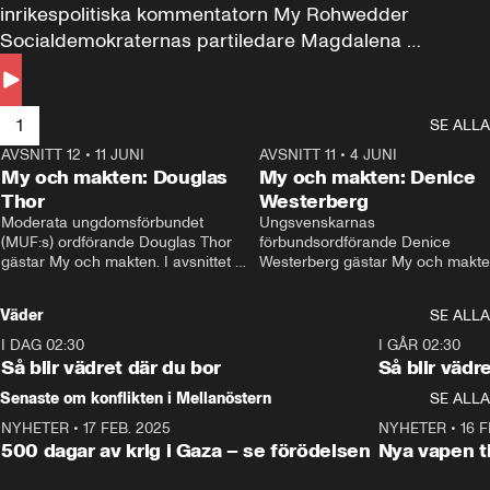
inrikespolitiska kommentatorn My Rohwedder 
Socialdemokraternas partiledare Magdalena 
Andersson till svars.
1
SE ALLA
AVSNITT 12
•
11 JUNI
26:27
AVSNITT 11
•
4 JUNI
2
My och makten: Douglas
My och makten: Denice
Thor
Westerberg
Moderata ungdomsförbundet 
Ungsvenskarnas 
(MUF:s) ordförande Douglas Thor 
förbundsordförande Denice 
gästar My och makten. I avsnittet 
Westerberg gästar My och makten.
diskuteras tonårsutvisningarna och 
avsnittet diskuteras migrationsfrå
hur Moderaterna ska locka väljare till 
och hur SD ska locka kvinnliga 
Väder
SE ALLA
valet i höst. 
väljare. 
I DAG 02:30
1:06
I GÅR 02:30
Så blir vädret där du bor
Så blir vädr
Senaste om konflikten i Mellanöstern
SE ALLA
NYHETER
•
17 FEB. 2025
0:45
NYHETER
•
16 F
500 dagar av krig i Gaza – se förödelsen
Nya vapen ti