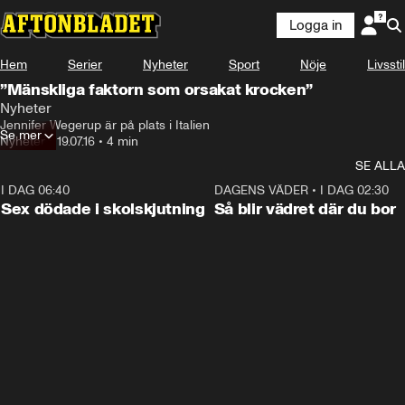
Logga in
Hem
Serier
Nyheter
Sport
Nöje
Livsstil
”Mänskliga faktorn som orsakat krocken”
Nyheter
Jennifer Wegerup är på plats i Italien
Se mer
Nyheter
•
19.07.16
•
4 min
SE ALLA
I DAG 06:40
0:35
DAGENS VÄDER
•
I DAG 02:30
Sex dödade i skolskjutning
Så blir vädret där du bor