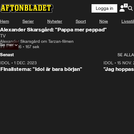
Logga in
Hem
Serier
Nyheter
Sport
Nöje
Livsstil
Alexander Skarsgård: "Pappa mer peppad"
TV
Alexander Skarsgård om Tarzan-filmen
Se mer
TV
•
19.07.16
•
167 sek
Senast
SE ALLA
IDOL
•
1 DEC. 2023
0:56
IDOL
•
15 NOV.
Finalisterna: "Idol är bara början"
"Jag hoppas 