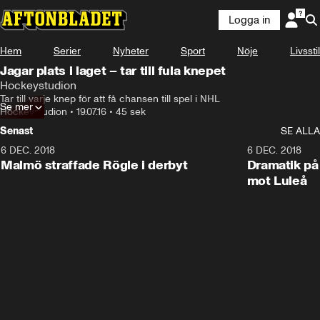
Logga in
Hem
Serier
Nyheter
Sport
Nöje
Livsstil
Jagar plats i laget – tar till fula knepet
Hockeystudion
Tar till varje knep för att få chansen till spel i NHL
Se mer
Hockeystudion
•
19.07.16
•
45 sek
Senast
SE ALLA
6 DEC. 2018
0:50
6 DEC. 2018
Malmö straffade Rögle i derbyt
Dramatik på
mot Luleå